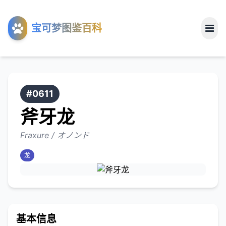
工具
宝可梦图鉴百科
关于
#0611
斧牙龙
Fraxure / オノンド
龙
基本信息