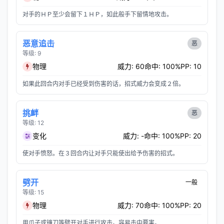
对手的ＨＰ至少会留下１ＨＰ，如此般手下留情地攻击。
恶意追击
恶
等级: 9
物理
威力: 60
命中: 100%
PP: 10
如果此回合内对手已经受到伤害的话，招式威力会变成２倍。
挑衅
恶
等级: 12
变化
威力: -
命中: 100%
PP: 20
使对手愤怒。在３回合内让对手只能使出给予伤害的招式。
劈开
一般
等级: 15
物理
威力: 70
命中: 100%
PP: 20
用爪子或镰刀等劈开对手进行攻击。容易击中要害。