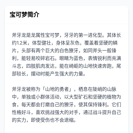
宝可梦简介
斧牙龙是龙属性宝可梦，牙牙的第一进化型。其体长
约1.2米，体型健壮，身体呈灰色，覆盖着坚硬的鳞
片，头部有两个巨大的白色獠牙，如同斧头一般锋
利，能轻易咬碎岩石。眼睛为蓝色，表情锐利而充满
斗志，四肢肌肉发达，能在崎岖的山地快速奔跑，尾
部较长，摆动时能产生强大的力量。
斧牙龙被称为「山地的勇者」，栖息在陡峭的山脉
中，单独或小群体活动，以大型矿石和坚硬的植物为
食，每天都会打磨自己的獠牙，使其保持锋利。它们
性格好斗，喜欢挑战强大的对手，通过战斗提升自己
的实力，即使受伤也不会退缩。