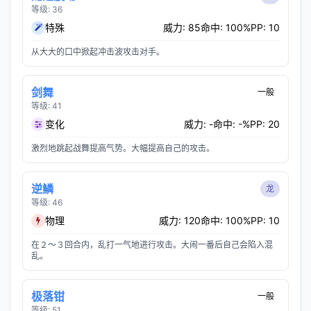
等级: 36
特殊
威力: 85
命中: 100%
PP: 10
从大大的口中掀起冲击波攻击对手。
剑舞
一般
等级: 41
变化
威力: -
命中: -%
PP: 20
激烈地跳起战舞提高气势。大幅提高自己的攻击。
逆鳞
龙
等级: 46
物理
威力: 120
命中: 100%
PP: 10
在２～３回合内，乱打一气地进行攻击。大闹一番后自己会陷入混
乱。
极落钳
一般
等级: 51