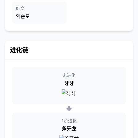
韩文
액슨도
进化链
未进化
牙牙
1阶进化
斧牙龙