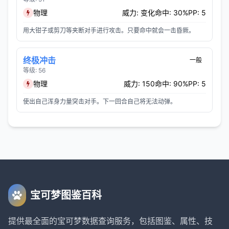
物理
威力: 变化
命中: 30%
PP: 5
用大钳子或剪刀等夹断对手进行攻击。只要命中就会一击昏厥。
终极冲击
一般
等级: 56
物理
威力: 150
命中: 90%
PP: 5
使出自己浑身力量突击对手。下一回合自己将无法动弹。
宝可梦图鉴百科
提供最全面的宝可梦数据查询服务，包括图鉴、属性、技