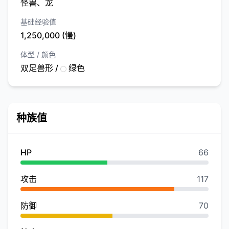
怪兽、龙
基础经验值
1,250,000 (慢)
体型 / 颜色
双足兽形 /
绿色
种族值
HP
66
攻击
117
防御
70