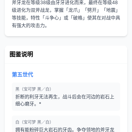
斧牙龙在等级38级由牙牙进化而来，最终在等级48
级进化为双斧战龙，掌握「龙爪」「劈开」「地震」
等技能，特性「斗争心」或「破格」使其在对战中具
有强大的攻击力。
图鉴说明
第五世代
黑（宝可梦 黑／白）
折断的利牙无法再生，战斗后会在河边的岩石上
细心磨牙。*
白（宝可梦 黑／白）
拥有能粉碎巨大岩石的牙齿。争夺领地的斧牙龙