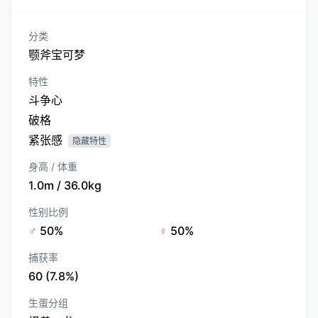
分类
颚斧宝可梦
特性
斗争心
破格
紧张感
隐藏特性
身高 / 体重
1.0m / 36.0kg
性别比例
♂
50%
♀
50%
捕获率
60 (7.8%)
生蛋分组