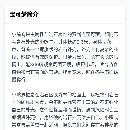
宝可梦简介
小嘴蜗是虫属性与岩石属性的双属性宝可梦，如同带
着岩石外壳的小蜗牛。其体长约0.3米，身体呈灰
色，背着一个螺旋状的岩石外壳，外壳上有复杂的花
纹，能提供有效的保护。眼睛为黑色，长在长长的眼
柄上，能360度观察周围环境，嘴巴小巧，适合啃食
植物和岩石表面的苔藓。腹足宽大，能在各种表面缓
慢爬行。
小嘴蜗栖息在岩石区或森林的地面上，以植物和岩石
上的矿物质为食，会不断寻找营养丰富的岩石来强化
自己的外壳。它们性格温和而谨慎，遇到危险时会立
即缩进外壳中，用坚硬的岩石外壳保护自己。小嘴蜗
常常与盖盖虫一起活动，据说它们之间存在着神秘的