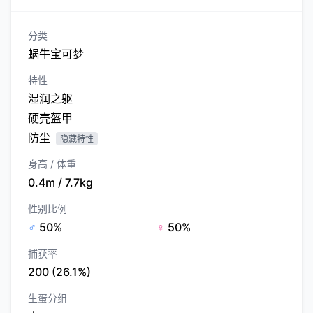
分类
蜗牛宝可梦
特性
湿润之躯
硬壳盔甲
防尘
隐藏特性
身高 / 体重
0.4m / 7.7kg
性别比例
♂
50%
♀
50%
捕获率
200 (26.1%)
生蛋分组