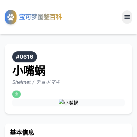
工具
宝可梦图鉴百科
关于
#0616
小嘴蜗
Shelmet / チョボマキ
虫
基本信息