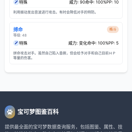
特殊
威力: 90
命中: 100%
PP: 10
利用振动发出音波进行攻击。有时会降低对手的特防。
搏命
格斗
等级: 48
特殊
威力: 变化
命中: 100%
PP: 5
拼命攻击对手。虽然自己陷入昏厥，但会给予对手和自己目前ＨＰ
等量的伤害。
宝可梦图鉴百科
提供最全面的宝可梦数据查询服务，包括图鉴、属性、技