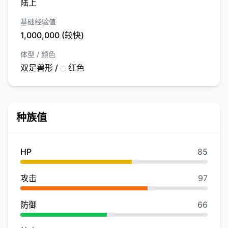
陆上
基础经验值
1,000,000 (较快)
体型 / 颜色
双足兽形 /
红色
种族值
HP
85
攻击
97
防御
66