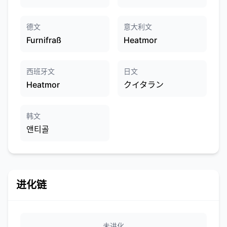
德文
意大利文
Furnifraß
Heatmor
西班牙文
日文
Heatmor
クイタラン
韩文
앤티골
进化链
未进化