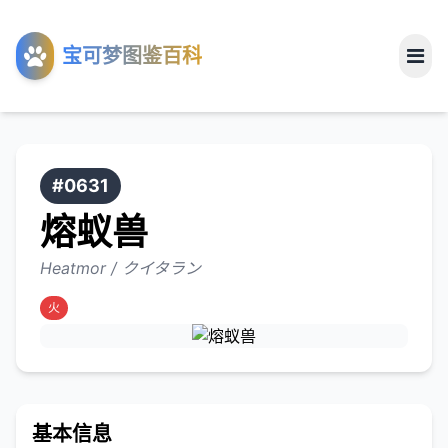
工具
宝可梦图鉴百科
关于
#0631
熔蚁兽
Heatmor / クイタラン
火
基本信息