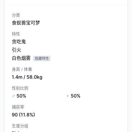
分类
食蚁兽宝可梦
特性
贪吃鬼
引火
白色烟雾
隐藏特性
身高 / 体重
1.4m / 58.0kg
性别比例
♂
50%
♀
50%
捕获率
90 (11.8%)
生蛋分组