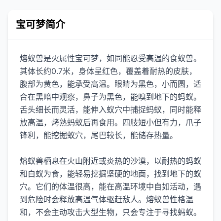
宝可梦简介
熔蚁兽是火属性宝可梦，如同能忍受高温的食蚁兽。
其体长约0.7米，身体呈红色，覆盖着耐热的皮肤，
腹部为黄色，能承受高温。眼睛为黑色，小而圆，适
合在黑暗中观察，鼻子为黑色，能嗅到地下的蚂蚁。
舌头细长而灵活，能伸入蚁穴中捕捉蚂蚁，同时能释
放高温，烤熟蚂蚁后再食用。四肢短小但有力，爪子
锋利，能挖掘蚁穴，尾巴较长，能储存热量。
熔蚁兽栖息在火山附近或炎热的沙漠，以耐热的蚂蚁
和白蚁为食，能轻易挖掘坚硬的地面，找到地下的蚁
穴。它们的体温很高，能在高温环境中自如活动，遇
到危险时会释放高温气体驱赶敌人。熔蚁兽性格温
和，不会主动攻击大型生物，只会专注于寻找蚂蚁。