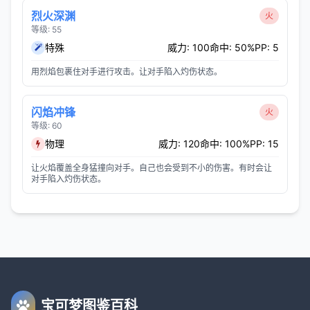
烈火深渊
火
等级: 55
特殊
威力: 100
命中: 50%
PP: 5
用烈焰包裹住对手进行攻击。让对手陷入灼伤状态。
闪焰冲锋
火
等级: 60
物理
威力: 120
命中: 100%
PP: 15
让火焰覆盖全身猛撞向对手。自己也会受到不小的伤害。有时会让
对手陷入灼伤状态。
宝可梦图鉴百科