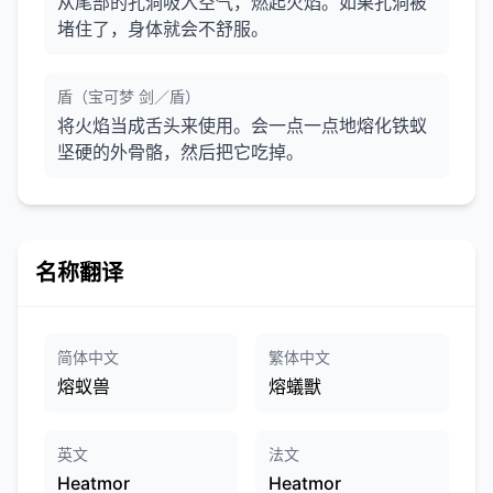
从尾部的孔洞吸入空气，燃起火焰。如果孔洞被
堵住了，身体就会不舒服。
盾（宝可梦 剑／盾）
将火焰当成舌头来使用。会一点一点地熔化铁蚁
坚硬的外骨骼，然后把它吃掉。
名称翻译
简体中文
繁体中文
熔蚁兽
熔蟻獸
英文
法文
Heatmor
Heatmor