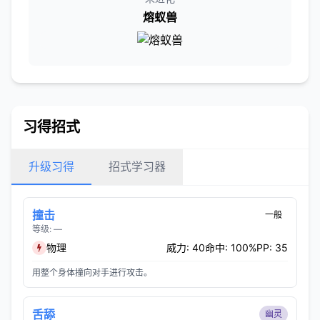
熔蚁兽
习得招式
升级习得
招式学习器
撞击
一般
等级: —
物理
威力: 40
命中: 100%
PP: 35
用整个身体撞向对手进行攻击。
舌舔
幽灵