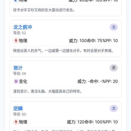
给予对手又吵又响的巨大震动进行攻击。
龙之俯冲
龙
等级: 52
物理
威力: 100
命中: 75%
PP: 10
释放出骇人的杀气，一边威慑一边撞击对手。有时会使对手畏缩。
诡计
恶
等级: 56
变化
威力: -
命中: -%
PP: 20
谋划诡计，激活头脑。大幅提高自己的特攻。
逆鳞
龙
等级: 60
物理
威力: 120
命中: 100%
PP: 10