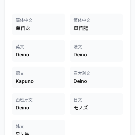
简体中文
繁体中文
单首龙
單首龍
英文
法文
Deino
Deino
德文
意大利文
Kapuno
Deino
西班牙文
日文
Deino
モノズ
韩文
모노두