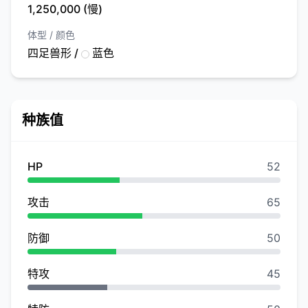
1,250,000 (慢)
体型 / 颜色
四足兽形 /
蓝色
种族值
HP
52
攻击
65
防御
50
特攻
45