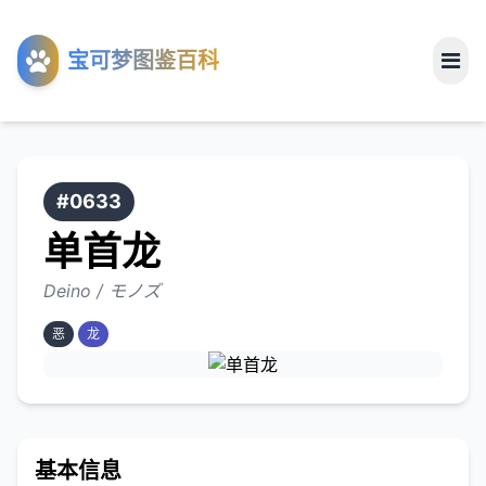
工具
宝可梦图鉴百科
关于
#0633
单首龙
Deino / モノズ
恶
龙
基本信息