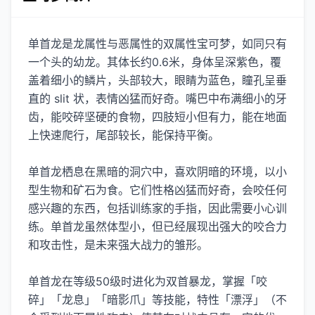
单首龙是龙属性与恶属性的双属性宝可梦，如同只有
一个头的幼龙。其体长约0.6米，身体呈深紫色，覆
盖着细小的鳞片，头部较大，眼睛为蓝色，瞳孔呈垂
直的 slit 状，表情凶猛而好奇。嘴巴中布满细小的牙
齿，能咬碎坚硬的食物，四肢短小但有力，能在地面
上快速爬行，尾部较长，能保持平衡。
单首龙栖息在黑暗的洞穴中，喜欢阴暗的环境，以小
型生物和矿石为食。它们性格凶猛而好奇，会咬任何
感兴趣的东西，包括训练家的手指，因此需要小心训
练。单首龙虽然体型小，但已经展现出强大的咬合力
和攻击性，是未来强大战力的雏形。
单首龙在等级50级时进化为双首暴龙，掌握「咬
碎」「龙息」「暗影爪」等技能，特性「漂浮」（不