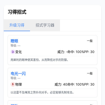
习得招式
升级习得
招式学习器
瞪眼
一般
等级: —
变化
威力: -
命中: 100%
PP: 30
用犀利的眼神使其害怕，从而降低对手的防御。
电光一闪
一般
等级: —
物理
威力: 40
命中: 100%
PP: 30
以迅雷不及掩耳之势扑向对手。必定能够先制攻击。