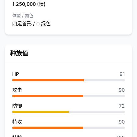
1,250,000 (慢)
体型 / 颜色
四足兽形 /
绿色
种族值
HP
91
攻击
90
防御
72
特攻
90