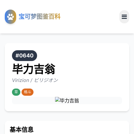
工具
宝可梦图鉴百科
关于
#0640
毕力吉翁
Virizion / ビリジオン
草
格斗
基本信息