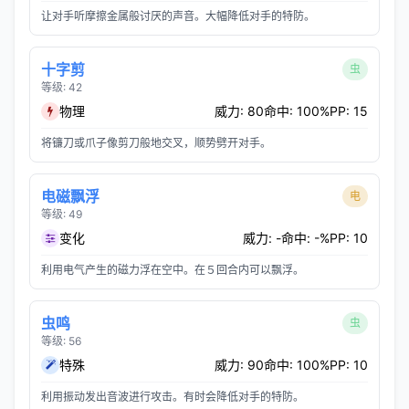
让对手听摩擦金属般讨厌的声音。大幅降低对手的特防。
十字剪
虫
等级: 42
物理
威力: 80
命中: 100%
PP: 15
将镰刀或爪子像剪刀般地交叉，顺势劈开对手。
电磁飘浮
电
等级: 49
变化
威力: -
命中: -%
PP: 10
利用电气产生的磁力浮在空中。在５回合内可以飘浮。
虫鸣
虫
等级: 56
特殊
威力: 90
命中: 100%
PP: 10
利用振动发出音波进行攻击。有时会降低对手的特防。