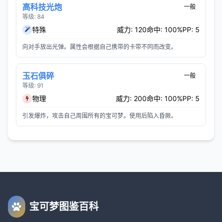
高科技光炮
一般
等级: 84
特殊
威力: 120
命中: 100%
PP: 5
向对手放出光弹。属性会根据自己携带的卡带不同而改变。
玉石俱碎
一般
等级: 91
物理
威力: 200
命中: 100%
PP: 5
引发爆炸，攻击自己周围所有的宝可梦。使用后陷入昏厥。
宝可梦图鉴百科