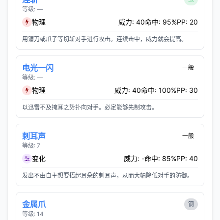
等级: —
物理
威力: 40
命中: 95%
PP: 20
用镰刀或爪子等切斩对手进行攻击。连续击中，威力就会提高。
电光一闪
一般
等级: —
物理
威力: 40
命中: 100%
PP: 30
以迅雷不及掩耳之势扑向对手。必定能够先制攻击。
刺耳声
一般
等级: 7
变化
威力: -
命中: 85%
PP: 40
发出不由自主想要捂起耳朵的刺耳声，从而大幅降低对手的防御。
金属爪
钢
等级: 14