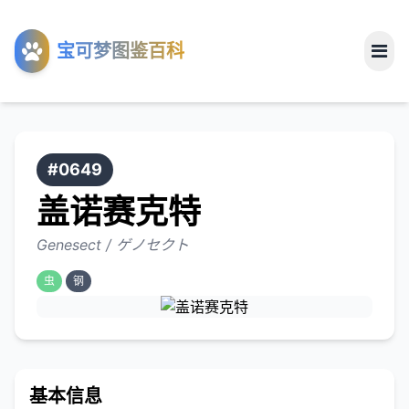
工具
宝可梦图鉴百科
关于
#0649
盖诺赛克特
Genesect / ゲノセクト
虫
钢
基本信息