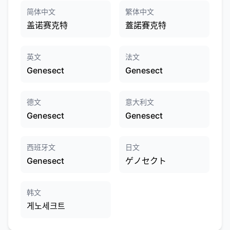
简体中文
繁体中文
盖诺赛克特
蓋諾賽克特
英文
法文
Genesect
Genesect
德文
意大利文
Genesect
Genesect
西班牙文
日文
Genesect
ゲノセクト
韩文
게노세크트