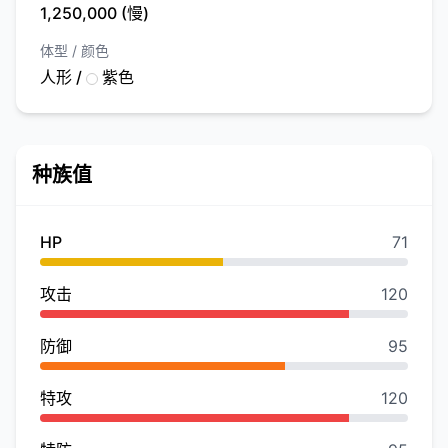
1,250,000 (慢)
体型 / 颜色
人形 /
紫色
种族值
HP
71
攻击
120
防御
95
特攻
120