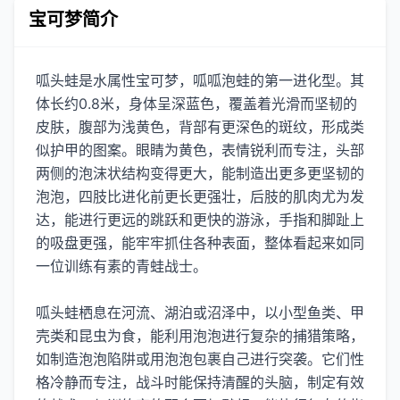
宝可梦简介
呱头蛙是水属性宝可梦，呱呱泡蛙的第一进化型。其
体长约0.8米，身体呈深蓝色，覆盖着光滑而坚韧的
皮肤，腹部为浅黄色，背部有更深色的斑纹，形成类
似护甲的图案。眼睛为黄色，表情锐利而专注，头部
两侧的泡沫状结构变得更大，能制造出更多更坚韧的
泡泡，四肢比进化前更长更强壮，后肢的肌肉尤为发
达，能进行更远的跳跃和更快的游泳，手指和脚趾上
的吸盘更强，能牢牢抓住各种表面，整体看起来如同
一位训练有素的青蛙战士。
呱头蛙栖息在河流、湖泊或沼泽中，以小型鱼类、甲
壳类和昆虫为食，能利用泡泡进行复杂的捕猎策略，
如制造泡泡陷阱或用泡泡包裹自己进行突袭。它们性
格冷静而专注，战斗时能保持清醒的头脑，制定有效