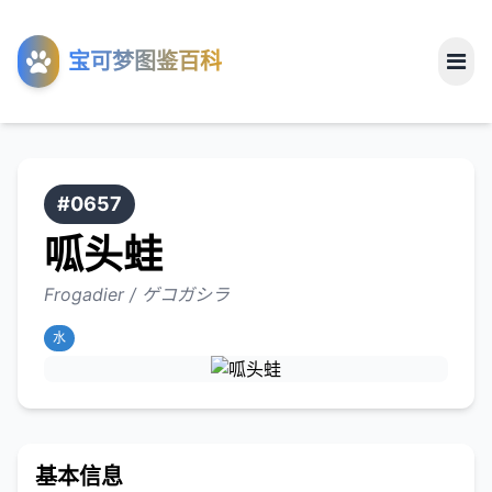
工具
宝可梦图鉴百科
关于
#0657
呱头蛙
Frogadier / ゲコガシラ
水
基本信息