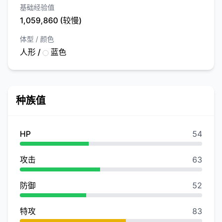
基础经验值
1,059,860 (较慢)
体型 / 颜色
人形 /
蓝色
种族值
HP
54
攻击
63
防御
52
特攻
83