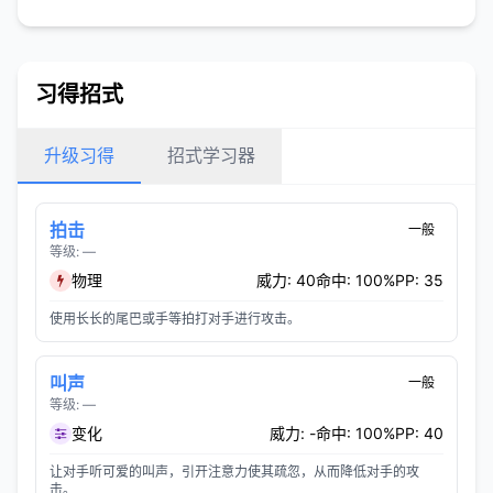
习得招式
升级习得
招式学习器
拍击
一般
等级: —
物理
威力: 40
命中: 100%
PP: 35
使用长长的尾巴或手等拍打对手进行攻击。
叫声
一般
等级: —
变化
威力: -
命中: 100%
PP: 40
让对手听可爱的叫声，引开注意力使其疏忽，从而降低对手的攻
击。