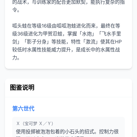
的战术，与训练家的配合更加默契，能执行复杂的指
令。
呱头蛙在等级16级由呱呱泡蛙进化而来，最终在等
级36级进化为甲贺忍蛙，掌握「水炮」「飞水手里
剑」「影子分身」等技能，特性「激流」使其在HP
较低时水属性技能威力提升，是成长中的水属性战
力。
图鉴说明
第六世代
Ｘ（宝可梦 Ｘ／Ｙ）
使用投掷被泡泡包着的小石头的招式。控制力很