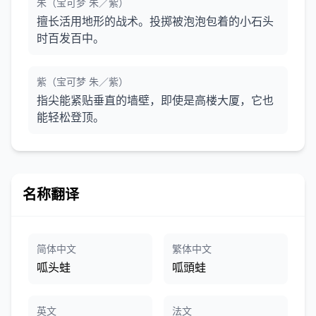
朱（宝可梦 朱／紫）
擅长活用地形的战术。投掷被泡泡包着的小石头
时百发百中。
紫（宝可梦 朱／紫）
指尖能紧贴垂直的墙壁，即使是高楼大厦，它也
能轻松登顶。
名称翻译
简体中文
繁体中文
呱头蛙
呱頭蛙
英文
法文