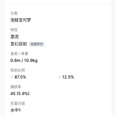
分类
泡蛙宝可梦
特性
激流
变幻自如
隐藏特性
身高 / 体重
0.6m / 10.9kg
性别比例
♂
87.5%
♀
12.5%
捕获率
45 (5.9%)
生蛋分组
水中1