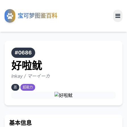
工具
宝可梦图鉴百科
关于
#0686
好啦鱿
Inkay / マーイーカ
恶
超能力
基本信息