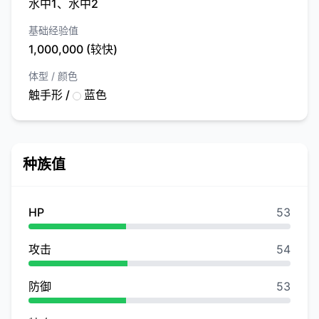
水中1、水中2
基础经验值
1,000,000 (较快)
体型 / 颜色
触手形 /
蓝色
种族值
HP
53
攻击
54
防御
53