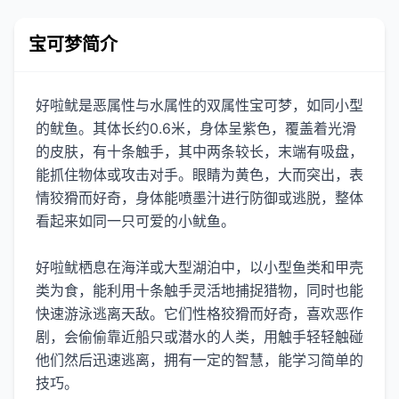
宝可梦简介
好啦鱿是恶属性与水属性的双属性宝可梦，如同小型
的鱿鱼。其体长约0.6米，身体呈紫色，覆盖着光滑
的皮肤，有十条触手，其中两条较长，末端有吸盘，
能抓住物体或攻击对手。眼睛为黄色，大而突出，表
情狡猾而好奇，身体能喷墨汁进行防御或逃脱，整体
看起来如同一只可爱的小鱿鱼。
好啦鱿栖息在海洋或大型湖泊中，以小型鱼类和甲壳
类为食，能利用十条触手灵活地捕捉猎物，同时也能
快速游泳逃离天敌。它们性格狡猾而好奇，喜欢恶作
剧，会偷偷靠近船只或潜水的人类，用触手轻轻触碰
他们然后迅速逃离，拥有一定的智慧，能学习简单的
技巧。