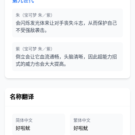
第九世代
朱（宝可梦 朱／紫）
会闪烁发光体来让对手丧失斗志，从而保护自己
不受强敌袭击。
紫（宝可梦 朱／紫）
倒立会让它血流通畅，头脑清晰，因此超能力招
式的威力也会大大提高。
名称翻译
简体中文
繁体中文
好啦鱿
好啦魷