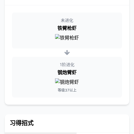
未进化
铁臂枪虾
1阶进化
钢炮臂虾
等级37以上
习得招式