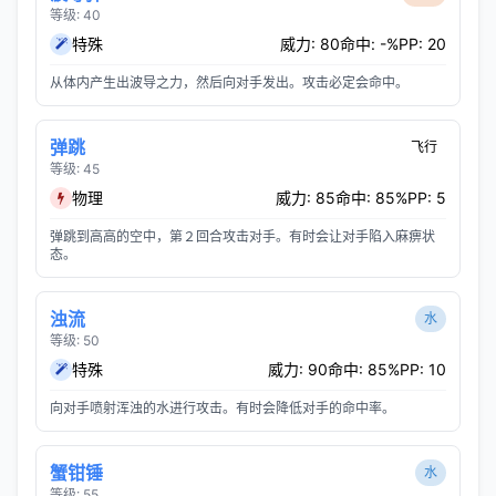
等级: 40
特殊
威力: 80
命中: -%
PP: 20
从体内产生出波导之力，然后向对手发出。攻击必定会命中。
弹跳
飞行
等级: 45
物理
威力: 85
命中: 85%
PP: 5
弹跳到高高的空中，第２回合攻击对手。有时会让对手陷入麻痹状
态。
浊流
水
等级: 50
特殊
威力: 90
命中: 85%
PP: 10
向对手喷射浑浊的水进行攻击。有时会降低对手的命中率。
蟹钳锤
水
等级: 55