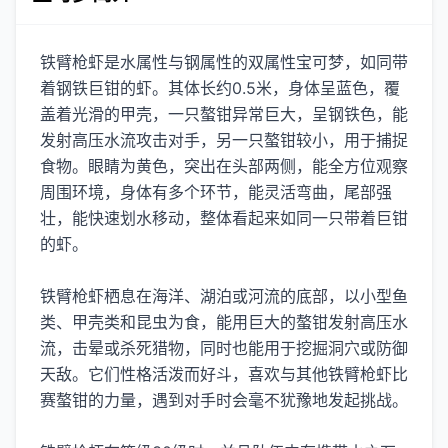
铁臂枪虾是水属性与钢属性的双属性宝可梦，如同带
着钢铁巨钳的虾。其体长约0.5米，身体呈蓝色，覆
盖着光滑的甲壳，一只螯钳异常巨大，呈钢铁色，能
发射高压水流攻击对手，另一只螯钳较小，用于捕捉
食物。眼睛为黄色，突出在头部两侧，能全方位观察
周围环境，身体有多个环节，能灵活弯曲，尾部强
壮，能快速划水移动，整体看起来如同一只带着巨钳
的虾。
铁臂枪虾栖息在海洋、湖泊或河流的底部，以小型鱼
类、甲壳类和昆虫为食，能用巨大的螯钳发射高压水
流，击晕或杀死猎物，同时也能用于挖掘洞穴或防御
天敌。它们性格活泼而好斗，喜欢与其他铁臂枪虾比
赛螯钳的力量，遇到对手时会毫不犹豫地发起挑战。