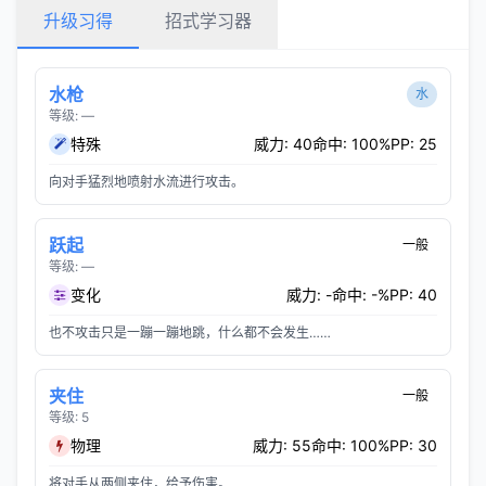
升级习得
招式学习器
水枪
水
等级: —
特殊
威力: 40
命中: 100%
PP: 25
向对手猛烈地喷射水流进行攻击。
跃起
一般
等级: —
变化
威力: -
命中: -%
PP: 40
也不攻击只是一蹦一蹦地跳，什么都不会发生……
夹住
一般
等级: 5
物理
威力: 55
命中: 100%
PP: 30
将对手从两侧夹住，给予伤害。