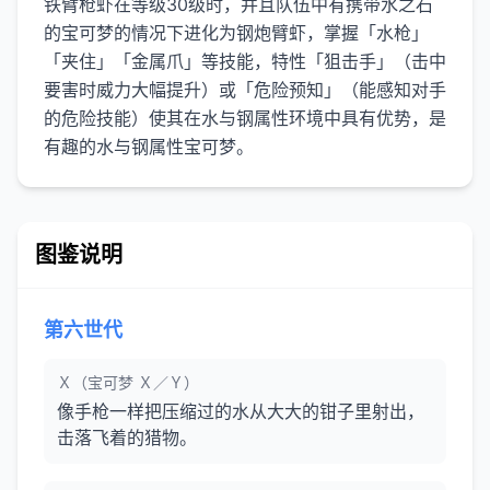
铁臂枪虾在等级30级时，并且队伍中有携带水之石
的宝可梦的情况下进化为钢炮臂虾，掌握「水枪」
「夹住」「金属爪」等技能，特性「狙击手」（击中
要害时威力大幅提升）或「危险预知」（能感知对手
的危险技能）使其在水与钢属性环境中具有优势，是
有趣的水与钢属性宝可梦。
图鉴说明
第六世代
Ｘ（宝可梦 Ｘ／Ｙ）
像手枪一样把压缩过的水从大大的钳子里射出，
击落飞着的猎物。