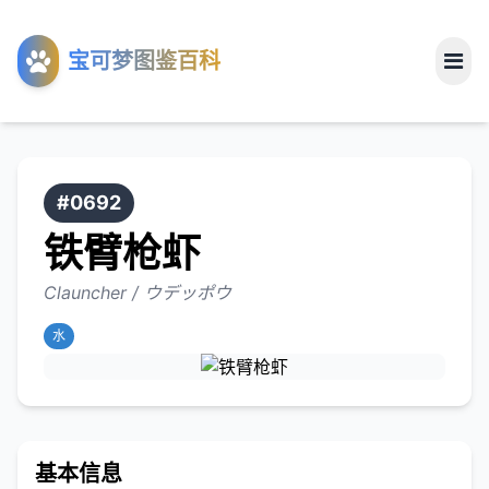
工具
宝可梦图鉴百科
关于
#0692
铁臂枪虾
Clauncher / ウデッポウ
水
基本信息