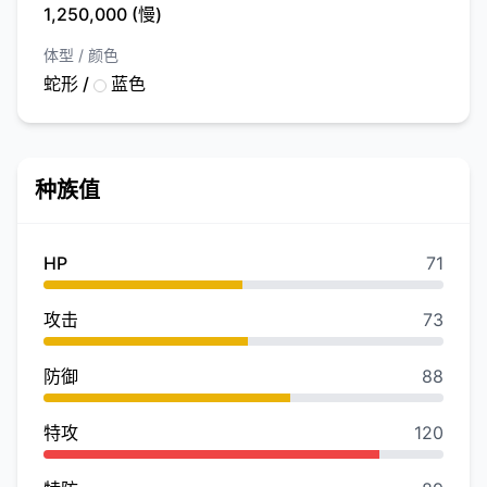
1,250,000 (慢)
体型 / 颜色
蛇形 /
蓝色
种族值
HP
71
攻击
73
防御
88
特攻
120