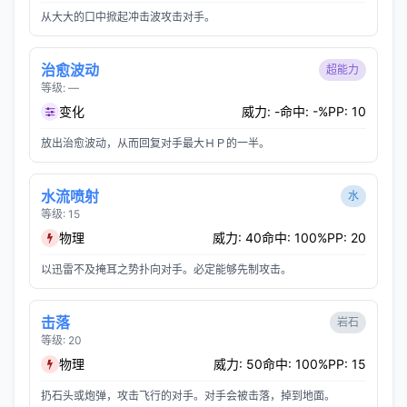
从大大的口中掀起冲击波攻击对手。
治愈波动
超能力
等级: —
变化
威力: -
命中: -%
PP: 10
放出治愈波动，从而回复对手最大ＨＰ的一半。
水流喷射
水
等级: 15
物理
威力: 40
命中: 100%
PP: 20
以迅雷不及掩耳之势扑向对手。必定能够先制攻击。
击落
岩石
等级: 20
物理
威力: 50
命中: 100%
PP: 15
扔石头或炮弹，攻击飞行的对手。对手会被击落，掉到地面。