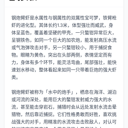
钢炮臂虾是水属性与钢属性的双属性宝可梦，铁臂枪
虾的进化型。其体长约1.3米，体型强壮而威武，身
体呈蓝色，覆盖着坚硬的甲壳，一只螯钳异常巨大，
呈钢铁色，如同一个巨大的加农炮，能发射高压水流
或气泡弹攻击对手，另一只螯钳较小，用于捕捉食
物。眼睛为黄色，突出在头部两侧，表情坚定而有
力，身体有多个环节，能灵活弯曲，尾部强壮，能快
速划水移动，整体看起来如同一只带着巨炮的强大虾
类。
钢炮臂虾被称为「水中的炮手」，栖息在海洋、湖泊
或河流的深处，能用巨大的螯钳发射威力强大的水
流，甚至能击穿岩石，捕猎时会从远处发射水流击晕
猎物，然后靠近捕捉。它们性格勇敢而好胜，喜欢挑
战强大的对手，用精准的水流攻击击败敌人，对认可