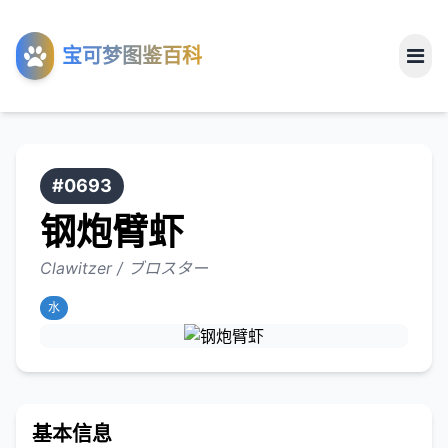
工具
宝可梦图鉴百科
关于
#0693
钢炮臂虾
Clawitzer / ブロスター
水
基本信息