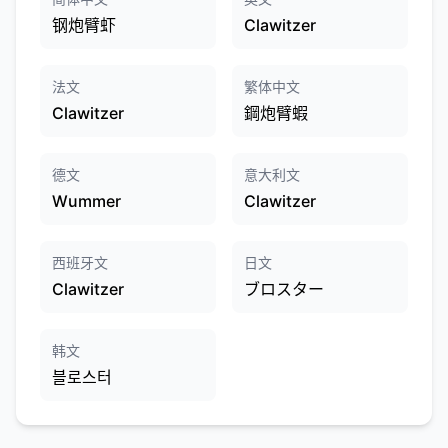
钢炮臂虾
Clawitzer
法文
繁体中文
Clawitzer
鋼炮臂蝦
德文
意大利文
Wummer
Clawitzer
西班牙文
日文
Clawitzer
ブロスター
韩文
블로스터