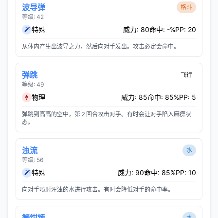
波导弹
格斗
等级: 42
特殊
威力: 80
命中: -%
PP: 20
从体内产生出波导之力，然后向对手发出。攻击必定会命中。
弹跳
飞行
等级: 49
物理
威力: 85
命中: 85%
PP: 5
弹跳到高高的空中，第２回合攻击对手。有时会让对手陷入麻痹状
态。
浊流
水
等级: 56
特殊
威力: 90
命中: 85%
PP: 10
向对手喷射浑浊的水进行攻击。有时会降低对手的命中率。
水