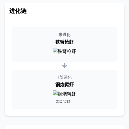
进化链
未进化
铁臂枪虾
1阶进化
钢炮臂虾
等级37以上