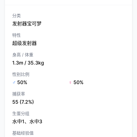
分类
发射器宝可梦
特性
超级发射器
身高 / 体重
1.3m / 35.3kg
性别比例
♂
50%
♀
50%
捕获率
55 (7.2%)
生蛋分组
水中1、水中3
基础经验值