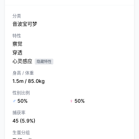
分类
音波宝可梦
特性
察觉
穿透
心灵感应
隐藏特性
身高 / 体重
1.5m / 85.0kg
性别比例
♂
50%
♀
50%
捕获率
45 (5.9%)
生蛋分组