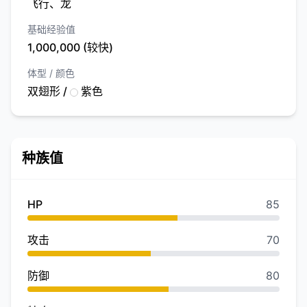
飞行、龙
基础经验值
1,000,000 (较快)
体型 / 颜色
双翅形 /
紫色
种族值
HP
85
攻击
70
防御
80