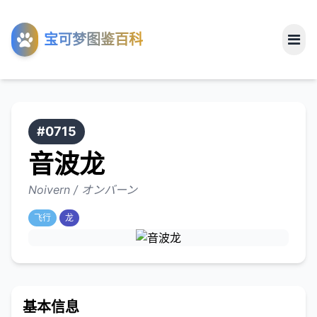
工具
宝可梦图鉴百科
关于
#0715
音波龙
Noivern / オンバーン
飞行
龙
基本信息