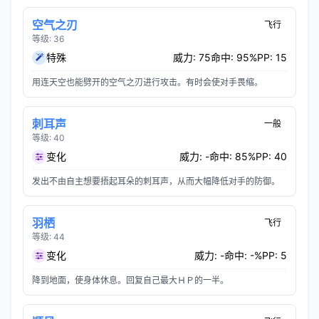
空气之刃
飞行
等级: 36
特殊
威力: 75
命中: 95%
PP: 15
用连天空也能劈开的空气之刃进行攻击。有时会使对手畏缩。
刺耳声
一般
等级: 40
变化
威力: -
命中: 85%
PP: 40
发出不由自主想要捂起耳朵的刺耳声，从而大幅降低对手的防御。
羽栖
飞行
等级: 44
变化
威力: -
命中: -%
PP: 5
降到地面，使身体休息。回复自己最大ＨＰ的一半。