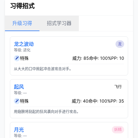
习得招式
升级习得
招式学习器
龙之波动
龙
等级: 进化
特殊
威力: 85
命中: 100%
PP: 10
从大大的口中掀起冲击波攻击对手。
起风
飞行
等级: —
特殊
威力: 40
命中: 100%
PP: 35
用翅膀将刮起的狂风袭向对手进行攻击。
月光
妖精
等级: —