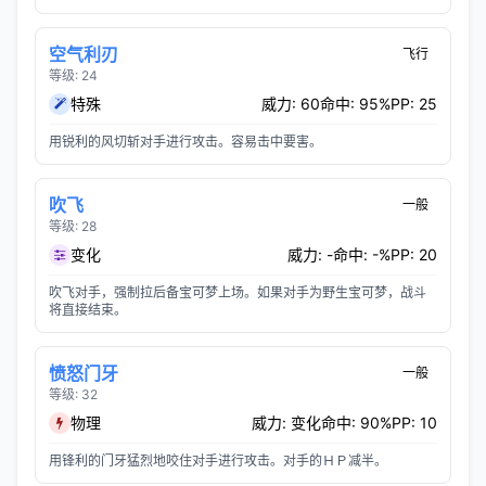
空气利刃
飞行
等级: 24
特殊
威力: 60
命中: 95%
PP: 25
用锐利的风切斩对手进行攻击。容易击中要害。
吹飞
一般
等级: 28
变化
威力: -
命中: -%
PP: 20
吹飞对手，强制拉后备宝可梦上场。如果对手为野生宝可梦，战斗
将直接结束。
愤怒门牙
一般
等级: 32
物理
威力: 变化
命中: 90%
PP: 10
用锋利的门牙猛烈地咬住对手进行攻击。对手的ＨＰ减半。