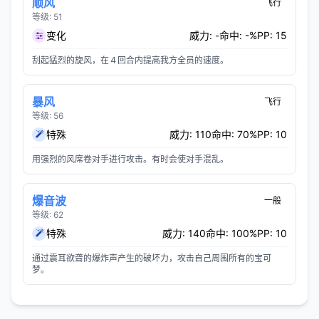
顺风
飞行
等级: 51
变化
威力: -
命中: -%
PP: 15
刮起猛烈的旋风，在４回合内提高我方全员的速度。
暴风
飞行
等级: 56
特殊
威力: 110
命中: 70%
PP: 10
用强烈的风席卷对手进行攻击。有时会使对手混乱。
爆音波
一般
等级: 62
特殊
威力: 140
命中: 100%
PP: 10
通过震耳欲聋的爆炸声产生的破坏力，攻击自己周围所有的宝可
梦。