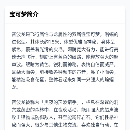
宝可梦简介
音波龙是飞行属性与龙属性的双属性宝可梦，嗡蝠的
进化型。其体长约1.5米，体型优雅而神秘，身体呈
紫色，覆盖着光滑的皮毛，翅膀宽大有力，能进行高
速无声飞行，翅膀上有蓝色的纹路，能释放强大的超
声波。眼睛为黄色，锐利而神秘，表情自信而威严，
耳朵大而尖，能接收各种频率的声音，鼻子小而尖，
能精准吸食花蜜，整体看起来如同一只强大的蝙蝠
龙。
音波龙被称为「黑夜的声波猎手」，栖息在深邃的洞
穴或茂密的森林中，在夜晚活动，能用强大的超声波
攻击猎物或防御敌人，甚至能粉碎岩石。它们性格神
秘而强大，很少与其他生物交流，喜欢独自行动，在