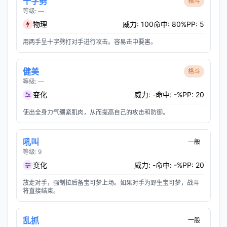
十字劈
格斗
等级: —
物理
威力: 100
命中: 80%
PP: 5
用两手呈十字劈打对手进行攻击。容易击中要害。
健美
格斗
等级: —
变化
威力: -
命中: -%
PP: 20
使出全身力气绷紧肌肉，从而提高自己的攻击和防御。
吼叫
一般
等级: 9
变化
威力: -
命中: -%
PP: 20
放走对手，强制拉后备宝可梦上场。如果对手为野生宝可梦，战斗
将直接结束。
乱抓
一般