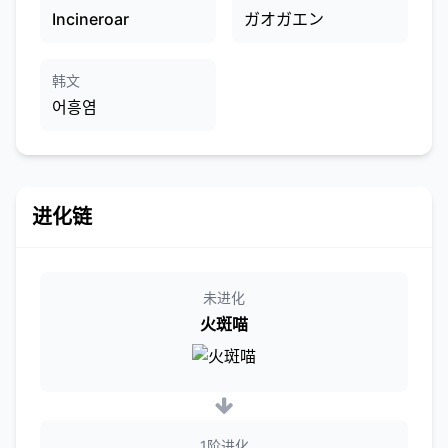
Incineroar
ガオガエン
韩文
어흥염
进化链
未进化
火斑喵
1阶进化