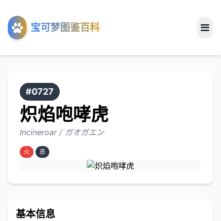
工具
宝可梦图鉴百科
关于
#0727
炽焰咆哮虎
Incineroar / ガオガエン
火
恶
基本信息