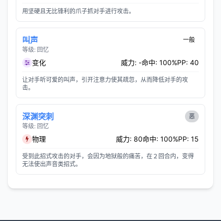
用坚硬且无比锋利的爪子抓对手进行攻击。
叫声
一般
等级: 回忆
变化
威力: -
命中: 100%
PP: 40
让对手听可爱的叫声，引开注意力使其疏忽，从而降低对手的攻
击。
深渊突刺
恶
等级: 回忆
物理
威力: 80
命中: 100%
PP: 15
受到此招式攻击的对手，会因为地狱般的痛苦，在２回合内，变得
无法使出声音类招式。