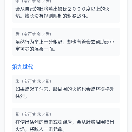
剑（宝可梦 剑／盾）
会从自己的肚脐喷出摄氏２０００度以上的火
焰。擅长没有规则限制的粗暴战斗。
盾（宝可梦 剑／盾）
虽然行为举止十分粗野，却也有着会去帮助弱小
宝可梦的温柔一面。
第九世代
朱（宝可梦 朱／紫）
如果燃起了斗志，腰周围的火焰也会燃烧得格外
猛烈。
紫（宝可梦 朱／紫）
在使出猛烈的拳击或脚踢后，会从肚脐周围喷出
火焰，将敌人一击毙命。