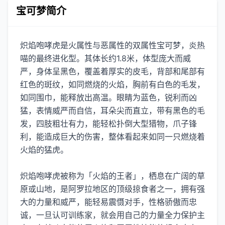
宝可梦简介
炽焰咆哮虎是火属性与恶属性的双属性宝可梦，炎热
喵的最终进化型。其体长约1.8米，体型庞大而威
严，身体呈黑色，覆盖着厚实的皮毛，背部和尾部有
红色的斑纹，如同燃烧的火焰，胸前有白色的毛发，
如同围巾，能释放出高温。眼睛为蓝色，锐利而凶
猛，表情威严而自信，耳朵尖而直立，带有黑色的毛
发，四肢粗壮有力，能轻松扑倒大型猎物，爪子锋
利，能造成巨大的伤害，整体看起来如同一只燃烧着
火焰的猛虎。
炽焰咆哮虎被称为「火焰的王者」，栖息在广阔的草
原或山地，是阿罗拉地区的顶级掠食者之一，拥有强
大的力量和威严，能轻易震慑对手，性格骄傲而忠
诚，一旦认可训练家，就会用自己的力量全力保护主