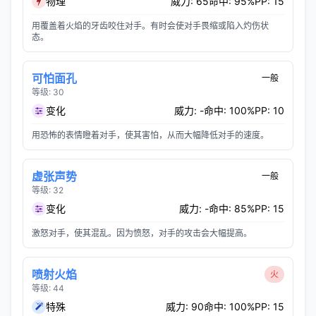
物理
威力: 65
命中: 95%
PP: 15
用覆盖着火焰的牙齿咬住对手。有时会使对手畏缩或陷入灼伤状
态。
可怕面孔
一般
等级: 30
变化
威力: -
命中: 100%
PP: 10
用恐怖的表情瞪着对手，使其害怕，从而大幅降低对手的速度。
虚张声势
一般
等级: 32
变化
威力: -
命中: 85%
PP: 15
激怒对手，使其混乱。因为愤怒，对手的攻击会大幅提高。
喷射火焰
火
等级: 44
特殊
威力: 90
命中: 100%
PP: 15