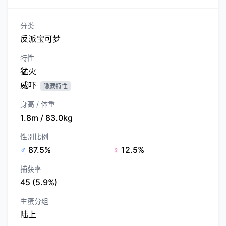
分类
反派宝可梦
特性
猛火
威吓
隐藏特性
身高 / 体重
1.8m / 83.0kg
性别比例
♂
87.5%
♀
12.5%
捕获率
45 (5.9%)
生蛋分组
陆上