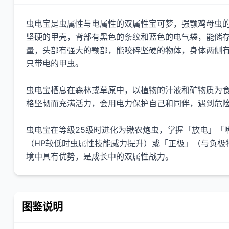
虫电宝是虫属性与电属性的双属性宝可梦，强颚鸡母虫的
坚硬的甲壳，背部有黑色的条纹和蓝色的电气袋，能储
量，头部有强大的颚部，能咬碎坚硬的物体，身体两侧
只带电的甲虫。
虫电宝栖息在森林或草原中，以植物的汁液和矿物质为
格坚韧而充满活力，会用电力保护自己和同伴，遇到危
虫电宝在等级25级时进化为锹农炮虫，掌握「放电」「
（HP较低时虫属性技能威力提升）或「正极」（与负极
境中具有优势，是成长中的双属性战力。
图鉴说明