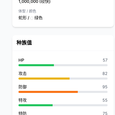
1,000,000 (较快)
体型 / 颜色
蛇形 /
绿色
种族值
HP
57
攻击
82
防御
95
特攻
55
特防
75