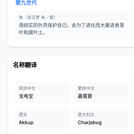
第九世代
朱（宝可梦 朱／紫）
用结实的外壳保护自己。会为了进化而大量进食落
叶和腐叶土。
名称翻译
简体中文
繁体中文
虫电宝
蟲電寶
德文
意大利文
Akkup
Charjabug