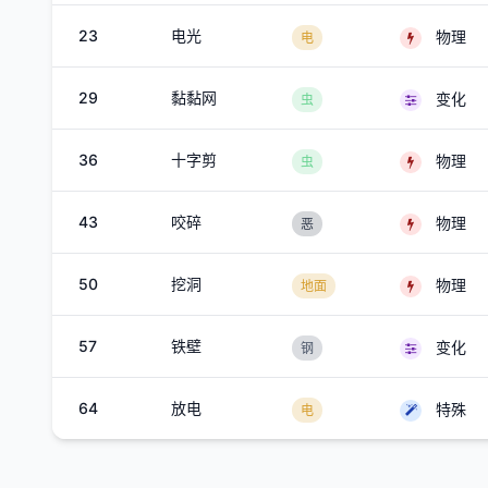
23
电光
物理
电
29
黏黏网
变化
虫
36
十字剪
物理
虫
43
咬碎
物理
恶
50
挖洞
物理
地面
57
铁壁
变化
钢
64
放电
特殊
电