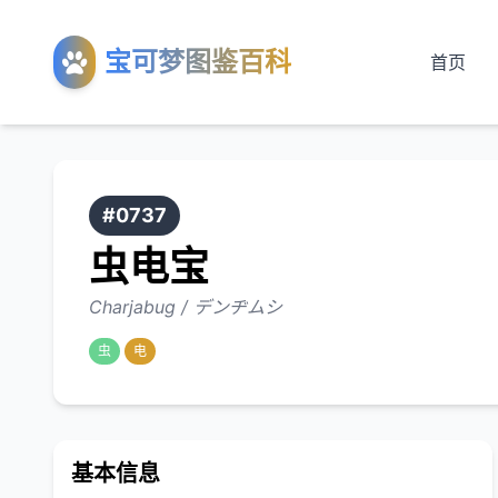
宝可梦图鉴百科
首页
#0737
虫电宝
Charjabug / デンヂムシ
虫
电
基本信息