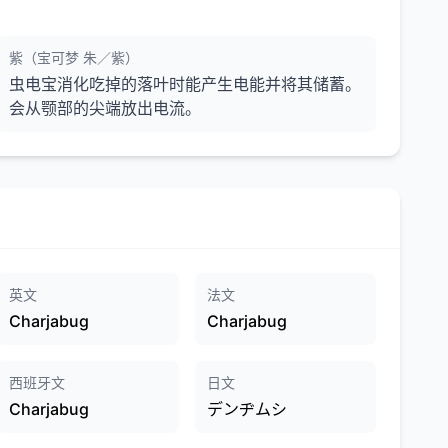
紫（宝可梦 朱／紫）
虫电宝消化吃掉的落叶时能产生电能并将其储蓄。
会从颚部的尖端放出电流。
英文
法文
Charjabug
Charjabug
西班牙文
日文
Charjabug
デンヂムシ