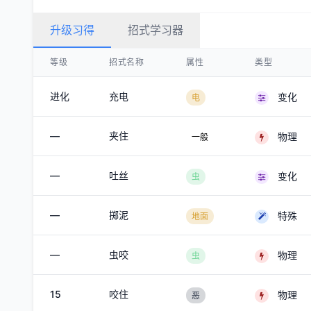
升级习得
招式学习器
等级
招式名称
属性
类型
进化
充电
变化
电
—
夹住
物理
一般
—
吐丝
变化
虫
—
掷泥
特殊
地面
—
虫咬
物理
虫
15
咬住
物理
恶