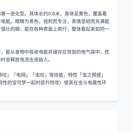
第一进化型。其体长约0.8米，身体呈黄色，覆盖着
存电能。眼睛为黑色，锐利而专注，表情坚韧而充满能
有强壮的脚，能在各种表面上爬行，整体看起来如同一
食，能从食物中吸收电能并储存在背部的电气袋中，性
险时会释放电流击退敌人。
啃咬」「电网」「虫咬」等技能，特性「虫之预感」
特性的宝可梦一起时提升特攻）使其在虫与电属性环