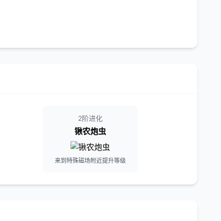
2阶进化
锹农炮虫
来到特殊磁场附近提升等级