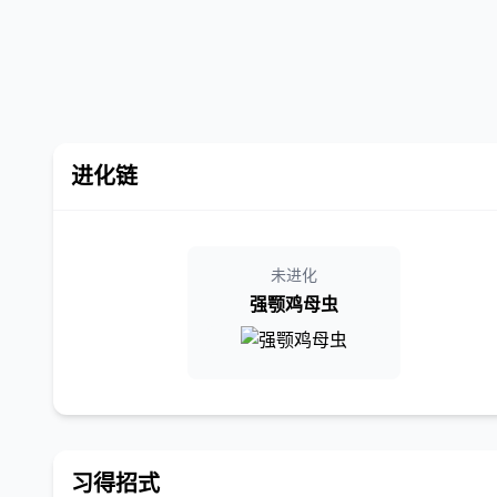
进化链
未进化
强颚鸡母虫
习得招式