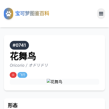
工具
宝可梦图鉴百科
关于
#0741
花舞鸟
Oricorio / オドリドリ
火
飞行
形态