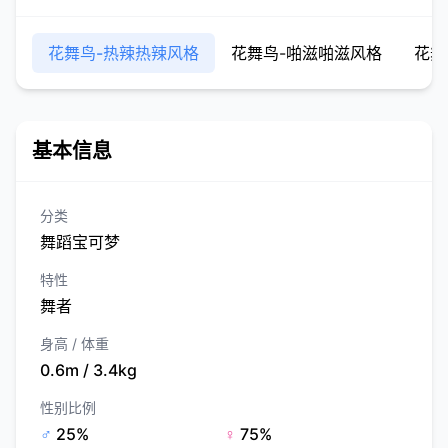
花舞鸟-热辣热辣风格
花舞鸟-啪滋啪滋风格
花舞
基本信息
分类
舞蹈宝可梦
特性
舞者
身高 / 体重
0.6m / 3.4kg
性别比例
♂
25%
♀
75%