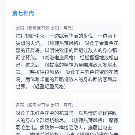
第七世代
太阳（精灵宝可梦 太阳／月亮）
拍打翅膀生火。一边踩着华丽的步伐，一边洒下
猛烈的火焰。（热辣热辣风格） 吸食了金黄色花
蜜的花舞鸟。以明快欢乐的舞蹈让敌人的身心都
彻底释放。（啪滋啪滋风格） 摇摇摆摆地放松自
己。这之后，将提高的精神力量瞄准敌人发射出
去。（呼拉呼拉风格） 吸食了兰紫色花蜜的花舞
鸟。用优雅华丽的舞蹈将敌人的身心都诱惑到异
世界。（轻盈轻盈风格）
月亮（精灵宝可梦 太阳／月亮）
吸食了朱红色花蜜的花舞鸟。以热情的步伐将敌
人的身心全部燃烧殆尽。（热辣热辣风格） 摩擦
羽毛生电。像跳舞一样接近敌人，施展出电击
拳。（啪滋啪滋风格） 吸食了桃粉色花蜜的花舞