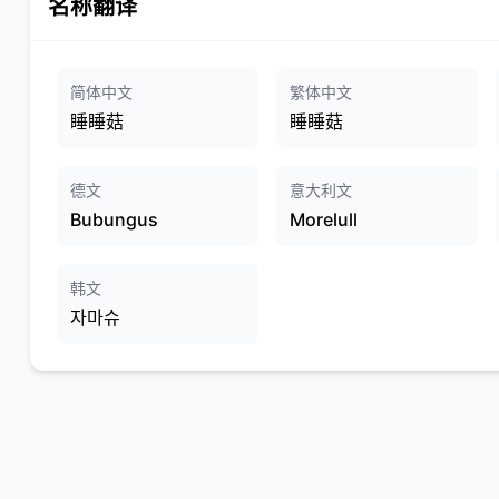
名称翻译
简体中文
繁体中文
睡睡菇
睡睡菇
德文
意大利文
Bubungus
Morelull
韩文
자마슈