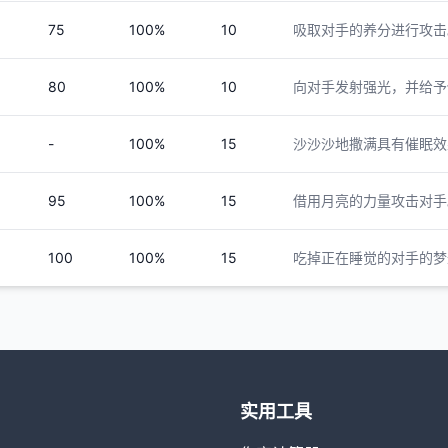
75
100%
10
吸取对手的养分进行攻击
80
100%
10
向对手发射强光，并给予
-
100%
15
沙沙沙地撒满具有催眠效
95
100%
15
借用月亮的力量攻击对手
100
100%
15
吃掉正在睡觉的对手的梦
实用工具