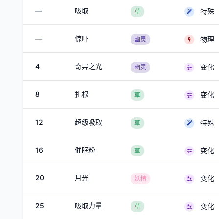
—
吸取
特殊
草
—
惊吓
物理
幽灵
4
奇异之光
变化
幽灵
8
扎根
变化
草
12
超级吸取
特殊
草
16
催眠粉
变化
草
20
月光
变化
妖精
25
吸取力量
变化
草