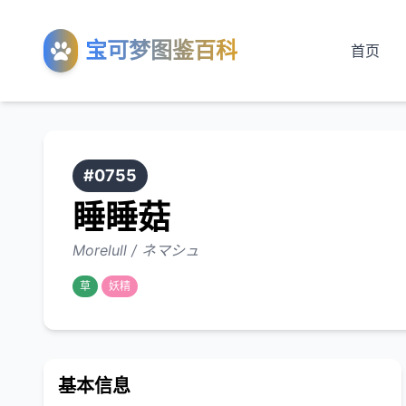
宝可梦图鉴百科
首页
#0755
睡睡菇
Morelull / ネマシュ
草
妖精
基本信息