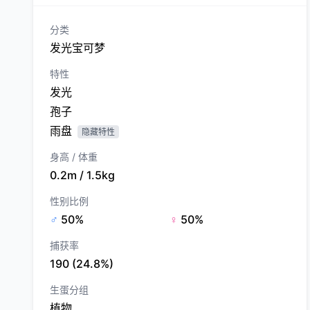
分类
发光宝可梦
特性
发光
孢子
雨盘
隐藏特性
身高 / 体重
0.2m / 1.5kg
性别比例
♂
50%
♀
50%
捕获率
190 (24.8%)
生蛋分组
植物