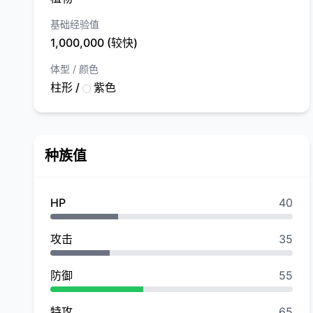
基础经验值
1,000,000 (较快)
体型 / 颜色
柱形 /
紫色
种族值
HP
40
攻击
35
防御
55
特攻
65