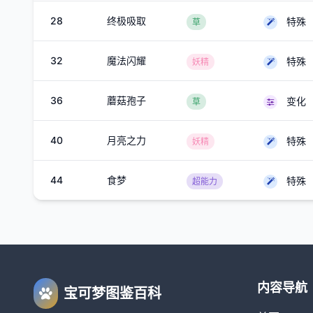
28
终极吸取
特殊
草
32
魔法闪耀
特殊
妖精
36
蘑菇孢子
变化
草
40
月亮之力
特殊
妖精
44
食梦
特殊
超能力
内容导航
宝可梦图鉴百科