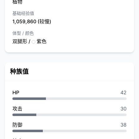
植物
基础经验值
1,059,860 (较慢)
体型 / 颜色
双腿形 /
紫色
种族值
HP
42
攻击
30
防御
38