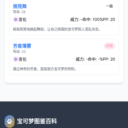
摇晃舞
一般
等级: 28
变化
威力: -
命中: 100%
PP: 20
摇摇晃晃地跳起舞蹈，让自己周围的宝可梦陷入混乱状态。
芳香薄雾
妖精
等级: 32
变化
威力: -
命中: -%
PP: 20
通过神奇的芳香，提高我方宝可梦的特防。
宝可梦图鉴百科