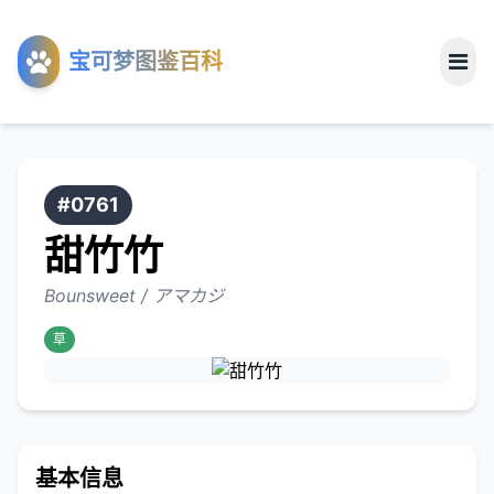
工具
宝可梦图鉴百科
关于
#0761
甜竹竹
Bounsweet / アマカジ
草
基本信息