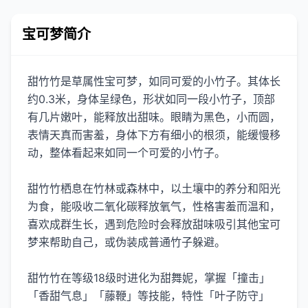
宝可梦简介
甜竹竹是草属性宝可梦，如同可爱的小竹子。其体长
约0.3米，身体呈绿色，形状如同一段小竹子，顶部
有几片嫩叶，能释放出甜味。眼睛为黑色，小而圆，
表情天真而害羞，身体下方有细小的根须，能缓慢移
动，整体看起来如同一个可爱的小竹子。
甜竹竹栖息在竹林或森林中，以土壤中的养分和阳光
为食，能吸收二氧化碳释放氧气，性格害羞而温和，
喜欢成群生长，遇到危险时会释放甜味吸引其他宝可
梦来帮助自己，或伪装成普通竹子躲避。
甜竹竹在等级18级时进化为甜舞妮，掌握「撞击」
「香甜气息」「藤鞭」等技能，特性「叶子防守」