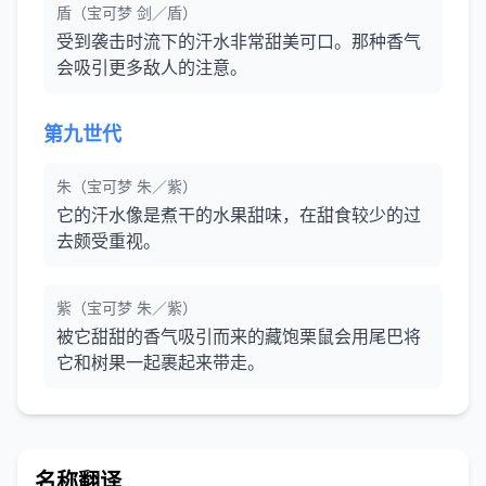
盾（宝可梦 剑／盾）
受到袭击时流下的汗水非常甜美可口。那种香气
会吸引更多敌人的注意。
第九世代
朱（宝可梦 朱／紫）
它的汗水像是煮干的水果甜味，在甜食较少的过
去颇受重视。
紫（宝可梦 朱／紫）
被它甜甜的香气吸引而来的藏饱栗鼠会用尾巴将
它和树果一起裹起来带走。
名称翻译