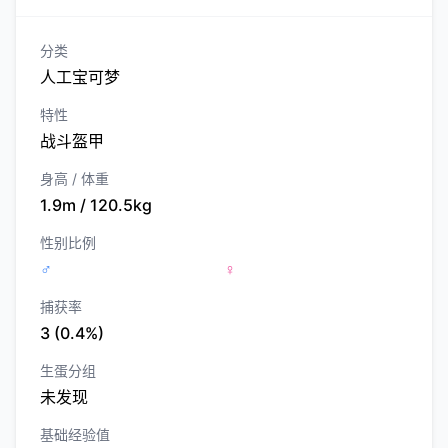
分类
人工宝可梦
特性
战斗盔甲
身高 / 体重
1.9m / 120.5kg
性别比例
♂
♀
捕获率
3 (0.4%)
生蛋分组
未发现
基础经验值