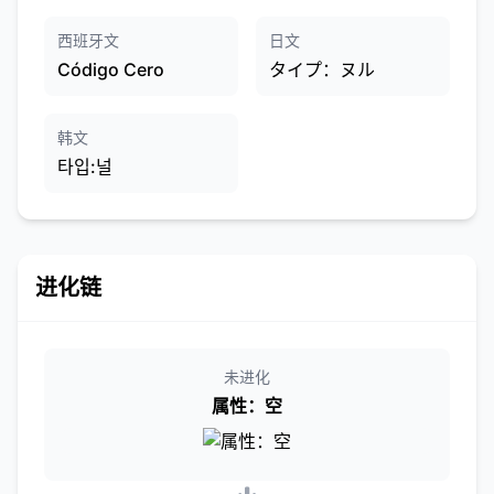
西班牙文
日文
Código Cero
タイプ：ヌル
韩文
타입:널
进化链
未进化
属性：空