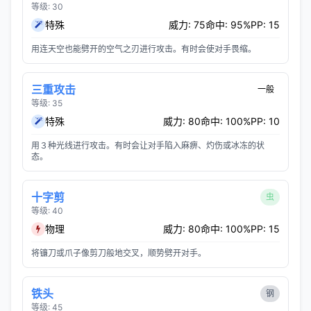
等级: 30
特殊
威力: 75
命中: 95%
PP: 15
用连天空也能劈开的空气之刃进行攻击。有时会使对手畏缩。
三重攻击
一般
等级: 35
特殊
威力: 80
命中: 100%
PP: 10
用３种光线进行攻击。有时会让对手陷入麻痹、灼伤或冰冻的状
态。
十字剪
虫
等级: 40
物理
威力: 80
命中: 100%
PP: 15
将镰刀或爪子像剪刀般地交叉，顺势劈开对手。
铁头
钢
等级: 45