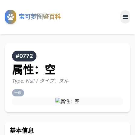
工具
宝可梦图鉴百科
关于
#0772
属性：空
Type: Null / タイプ：ヌル
一般
基本信息