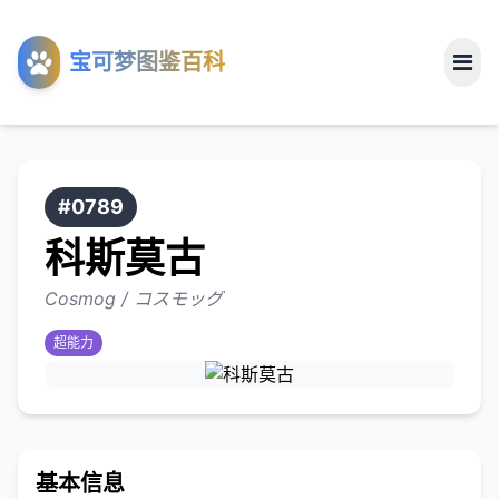
工具
宝可梦图鉴百科
关于
#0789
科斯莫古
Cosmog / コスモッグ
超能力
基本信息