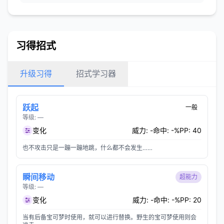
习得招式
升级习得
招式学习器
跃起
一般
等级: —
变化
威力: -
命中: -%
PP: 40
也不攻击只是一蹦一蹦地跳，什么都不会发生……
瞬间移动
超能力
等级: —
变化
威力: -
命中: -%
PP: 20
当有后备宝可梦时使用，就可以进行替换。野生的宝可梦使用则会