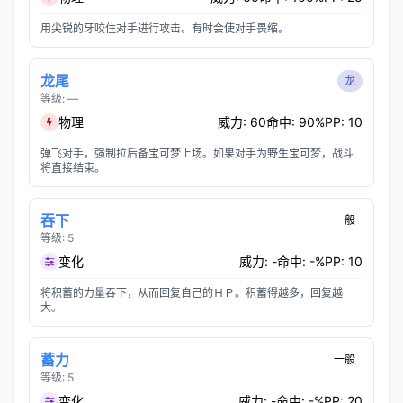
用尖锐的牙咬住对手进行攻击。有时会使对手畏缩。
龙尾
龙
等级: —
物理
威力: 60
命中: 90%
PP: 10
弹飞对手，强制拉后备宝可梦上场。如果对手为野生宝可梦，战斗
将直接结束。
吞下
一般
等级: 5
变化
威力: -
命中: -%
PP: 10
将积蓄的力量吞下，从而回复自己的ＨＰ。积蓄得越多，回复越
大。
蓄力
一般
等级: 5
变化
威力: -
命中: -%
PP: 20