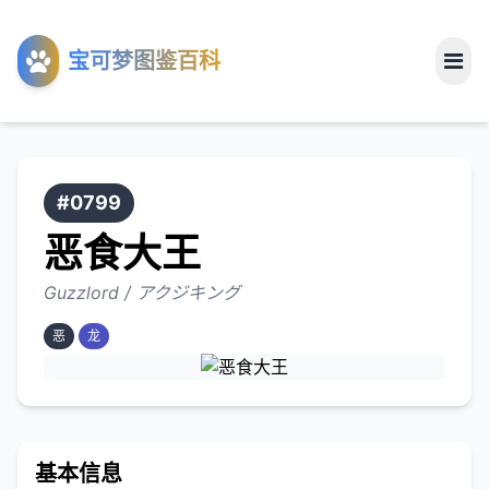
工具
宝可梦图鉴百科
关于
#0799
恶食大王
Guzzlord / アクジキング
恶
龙
基本信息