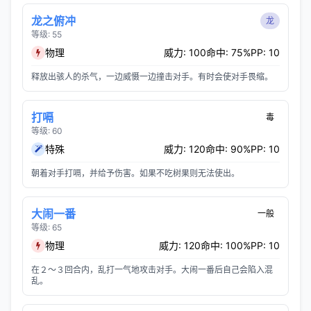
龙之俯冲
龙
等级: 55
物理
威力: 100
命中: 75%
PP: 10
释放出骇人的杀气，一边威慑一边撞击对手。有时会使对手畏缩。
打嗝
毒
等级: 60
特殊
威力: 120
命中: 90%
PP: 10
朝着对手打嗝，并给予伤害。如果不吃树果则无法使出。
大闹一番
一般
等级: 65
物理
威力: 120
命中: 100%
PP: 10
在２～３回合内，乱打一气地攻击对手。大闹一番后自己会陷入混
乱。