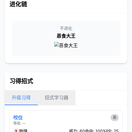
进化链
不进化
恶食大王
习得招式
升级习得
招式学习器
咬住
恶
等级: —
物理
威力: 60
命中: 100%
PP: 25