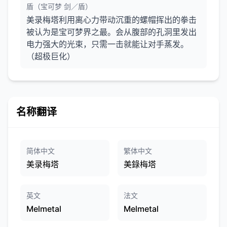
盾（宝可梦 剑／盾）
美录梅塔利用离心力带动沉重的螺帽挥出的拳击
被认为是宝可梦界之最。会从腹部的孔洞里发出
电力强大的光束，只需一击就能让对手蒸发。
（超极巨化）
名称翻译
简体中文
繁体中文
美录梅塔
美錄梅塔
英文
法文
Melmetal
Melmetal