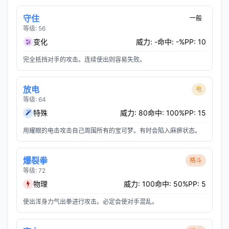
守住
一般
等级: 56
变化
威力: -
命中: -%
PP: 10
完全抵挡对手的攻击。连续使出则容易失败。
放电
电
等级: 64
特殊
威力: 80
命中: 100%
PP: 15
用耀眼的电击攻击自己周围所有的宝可梦。有时会陷入麻痹状态。
爆裂拳
格斗
等级: 72
物理
威力: 100
命中: 50%
PP: 5
使出浑身力气出拳进行攻击。必定会使对手混乱。