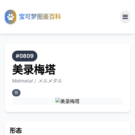
工具
宝可梦图鉴百科
关于
#0809
美录梅塔
Melmetal / メルメタル
钢
形态