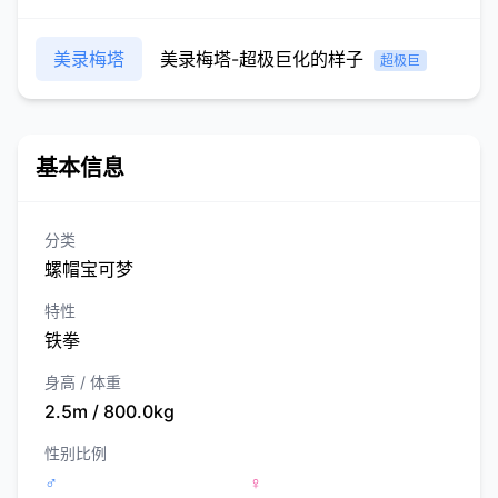
美录梅塔
美录梅塔-超极巨化的样子
超极巨
基本信息
分类
螺帽宝可梦
特性
铁拳
身高 / 体重
2.5m / 800.0kg
性别比例
♂
♀