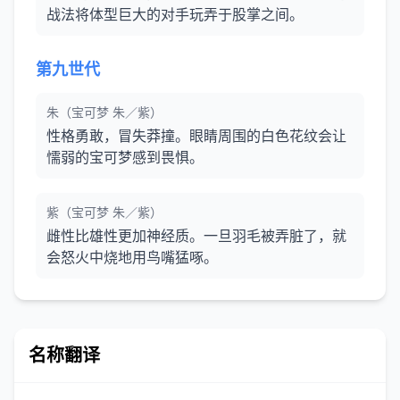
战法将体型巨大的对手玩弄于股掌之间。
第九世代
朱（宝可梦 朱／紫）
性格勇敢，冒失莽撞。眼睛周围的白色花纹会让
懦弱的宝可梦感到畏惧。
紫（宝可梦 朱／紫）
雌性比雄性更加神经质。一旦羽毛被弄脏了，就
会怒火中烧地用鸟嘴猛啄。
名称翻译