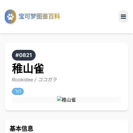
工具
宝可梦图鉴百科
关于
#0821
稚山雀
Rookidee / ココガラ
飞行
基本信息