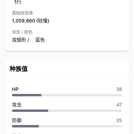
飞行
基础经验值
1,059,860 (较慢)
体型 / 颜色
双翅形 /
蓝色
种族值
HP
38
攻击
47
防御
35