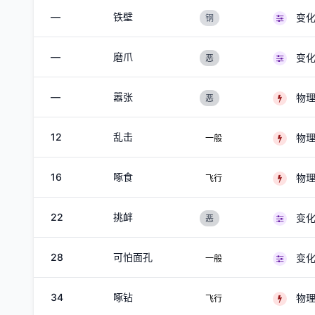
—
铁壁
变
钢
—
磨爪
变
恶
—
嚣张
物
恶
12
乱击
物
一般
16
啄食
物
飞行
22
挑衅
变
恶
28
可怕面孔
变
一般
34
啄钻
物
飞行