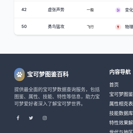
42
虚张声势
变
一般
50
勇鸟猛攻
物
飞行
内容导航
宝可梦图鉴百科
首页
提供最全面的宝可梦数据查询服务，包括
宝可梦图鉴
图鉴、属性、技能、特性等信息，助力宝
可梦爱好者深入了解宝可梦世界。
属性相克表
技能数据库
特性效果解
世代与地区