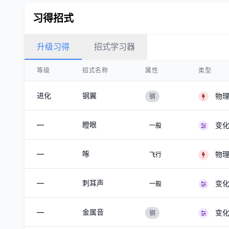
习得招式
升级习得
招式学习器
等级
招式名称
属性
类型
进化
钢翼
物
钢
—
瞪眼
变
一般
—
啄
物
飞行
—
刺耳声
变
一般
—
金属音
变
钢