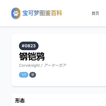
宝可梦图鉴百科
首页
#0823
钢铠鸦
Corviknight / アーマーガア
飞行
钢
形态