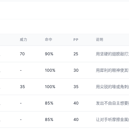
威力
命中
PP
说明
70
90%
25
用坚硬的翅膀敲打
理
-
100%
30
用犀利的眼神使其
化
35
100%
35
用尖锐的喙或角刺
理
-
85%
40
发出不由自主想要
化
-
85%
40
让对手听摩擦金属
化