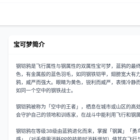
宝可梦简介
钢铠鸦是飞行属性与钢属性的双属性宝可梦，蓝鸦的最终
色，有金属般的蓝色羽毛，如同钢铁铠甲，翅膀宽大有
鸦，威严而强大。眼睛为黄色，锐利而威严，表情冷静
如同一个空中的钢铁战士。
钢铠鸦被称为「空中的王者」，栖息在城市或山区的高
会守护自己的领地和训练家，在战斗中能利用飞行和钢
钢铠鸦在等级38级由蓝鸦进化而来，掌握「钢翼」「勇
感」（对手使用消耗PP的技能时消耗增加）使其在飞行