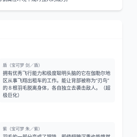
盾（宝可梦 剑／盾）
拥有优秀飞行能力和极度聪明头脑的它在伽勒尔地
区从事飞翔出租车的工作。能让背部被称为“刃鸟”
的８根羽毛脱离身体，各自独立去袭击敌人。（超
极巨化）
紫（宝可梦 朱／紫）
羽毛的一部分变成了钢铁。即使翅膀沉重也能悠然