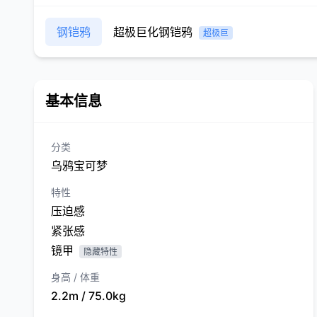
钢铠鸦
超极巨化钢铠鸦
超极巨
基本信息
分类
乌鸦宝可梦
特性
压迫感
紧张感
镜甲
隐藏特性
身高 / 体重
2.2m / 75.0kg