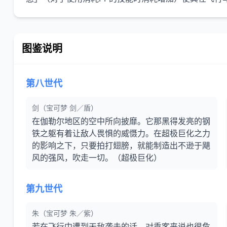
图鉴说明
第八世代
剑（宝可梦 剑／盾）
在伽勒尔地区的空中所向披靡。它那黑得发亮的钢
铁之躯有着让敌人畏惧的威慑力。在超极巨化之力
的影响之下，只要拍打翅膀，就能制造出不逊于飓
风的强风，吹走一切。（超极巨化）
第九世代
朱（宝可梦 朱／紫）
若在飞行中遭到天敌袭击的话，对乘客来说也很危