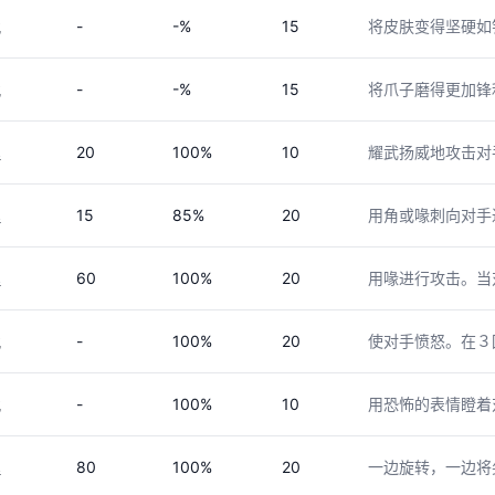
-
-%
15
将皮肤变得坚硬如
化
-
-%
15
将爪子磨得更加锋
化
20
100%
10
耀武扬威地攻击对
理
15
85%
20
用角或喙刺向对手
理
60
100%
20
用喙进行攻击。当
理
-
100%
20
使对手愤怒。在３
化
-
100%
10
用恐怖的表情瞪着
化
80
100%
20
一边旋转，一边将
理