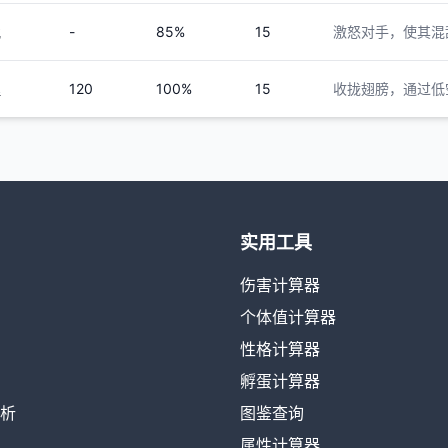
-
85%
15
激怒对手，使其混
化
120
100%
15
收拢翅膀，通过低
理
实用工具
伤害计算器
个体值计算器
性格计算器
孵蛋计算器
析
图鉴查询
属性计算器