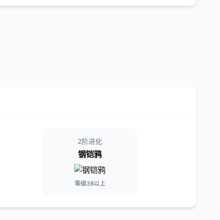
2阶进化
钢铠鸦
等级38以上