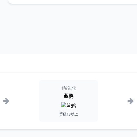
1阶进化
蓝鸦
等级18以上