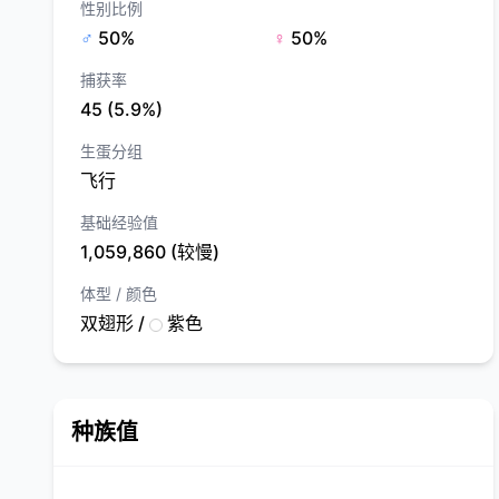
性别比例
♂
50%
♀
50%
捕获率
45 (5.9%)
生蛋分组
飞行
基础经验值
1,059,860 (较慢)
体型 / 颜色
双翅形 /
紫色
种族值