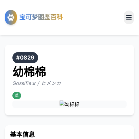
工具
宝可梦图鉴百科
关于
#0829
幼棉棉
Gossifleur / ヒメンカ
草
基本信息