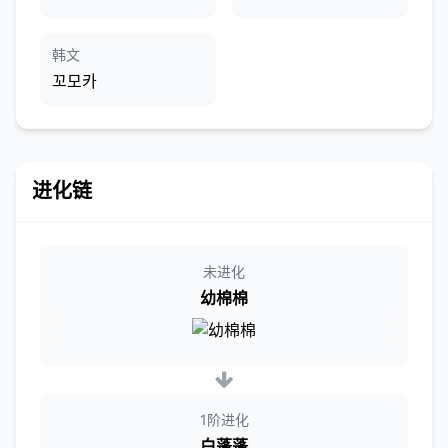
韩文
꼬모카
进化链
未进化
幼棉棉
1阶进化
白蓬蓬