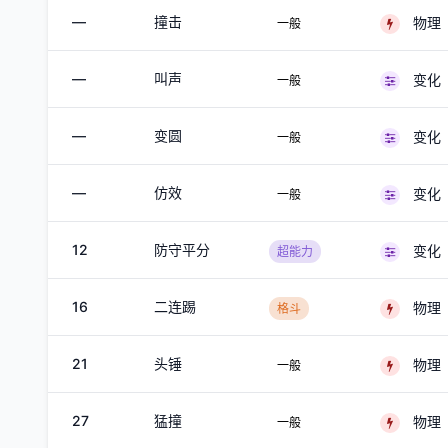
—
撞击
物理
一般
—
叫声
变化
一般
—
变圆
变化
一般
—
仿效
变化
一般
12
防守平分
变化
超能力
16
二连踢
物理
格斗
21
头锤
物理
一般
27
猛撞
物理
一般