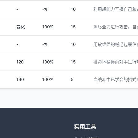
-
-%
10
利用超能力互换自己和
变化
100%
15
竭尽全力进行攻击。自
-
-%
10
用软绵绵的绒毛包裹住
120
100%
15
拼命地猛撞向对手进行
140
100%
5
当战斗中已学会的招式
实用工具