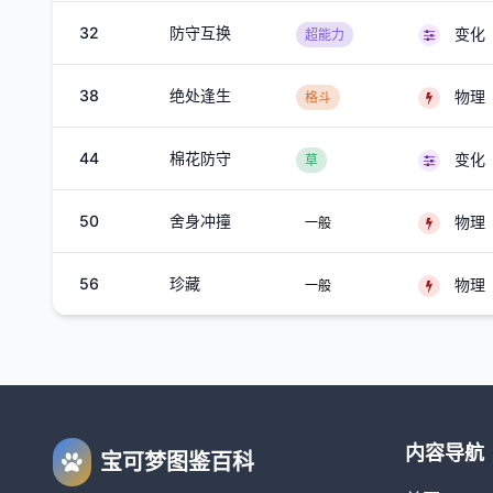
32
防守互换
变化
超能力
38
绝处逢生
物理
格斗
44
棉花防守
变化
草
50
舍身冲撞
物理
一般
56
珍藏
物理
一般
内容导航
宝可梦图鉴百科