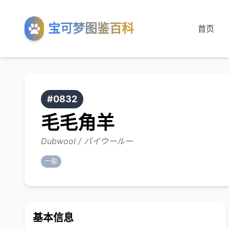
宝可梦图鉴百科
首页
#0832
毛毛角羊
Dubwool / バイウールー
一般
基本信息