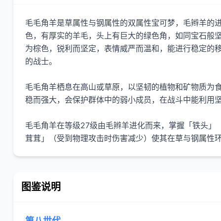
毛毛角羊是草属性与钢属性的双属性宝可梦，毛辫羊的进
色，有厚实的羊毛，头上有巨大的绿色角，如同宝石般
为棕色，锐利而坚定，表情威严而温和，能进行稳定的
的战士。
毛毛角羊栖息在高山或草原，以坚韧的植物和矿物质为
稳而强大，会保护群体中的弱小成员，在战斗中能利用
毛毛角羊在等级27级由毛辫羊进化而来，掌握「铁头」
茸茸」（受到物理攻击时伤害减少）使其在草与钢属性
图鉴说明
第八世代