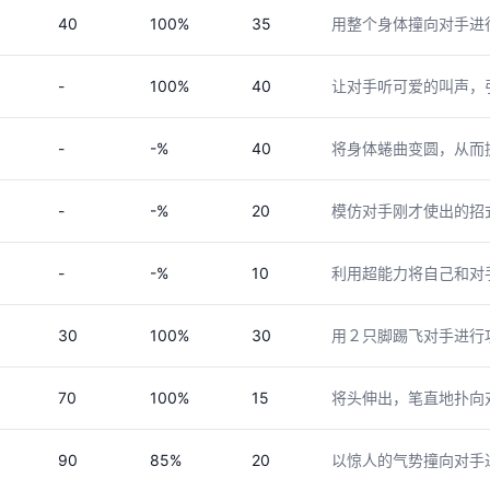
40
100%
35
用整个身体撞向对手进
-
100%
40
让对手听可爱的叫声，
-
-%
40
将身体蜷曲变圆，从而
-
-%
20
模仿对手刚才使出的招
-
-%
10
利用超能力将自己和对
30
100%
30
用２只脚踢飞对手进行
70
100%
15
将头伸出，笔直地扑向
90
85%
20
以惊人的气势撞向对手