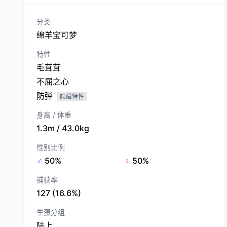
分类
绵羊宝可梦
特性
毛茸茸
不屈之心
防弹
隐藏特性
身高 / 体重
1.3m / 43.0kg
性别比例
♂
50%
♀
50%
捕获率
127 (16.6%)
生蛋分组
陆上