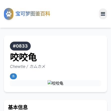
工具
宝可梦图鉴百科
关于
#0833
咬咬龟
Chewtle / カムカメ
水
基本信息