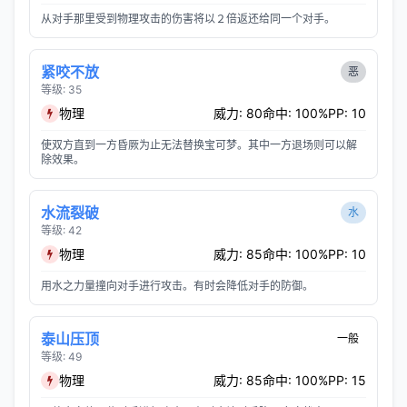
从对手那里受到物理攻击的伤害将以２倍返还给同一个对手。
紧咬不放
恶
等级: 35
物理
威力: 80
命中: 100%
PP: 10
使双方直到一方昏厥为止无法替换宝可梦。其中一方退场则可以解
除效果。
水流裂破
水
等级: 42
物理
威力: 85
命中: 100%
PP: 10
用水之力量撞向对手进行攻击。有时会降低对手的防御。
泰山压顶
一般
等级: 49
物理
威力: 85
命中: 100%
PP: 15