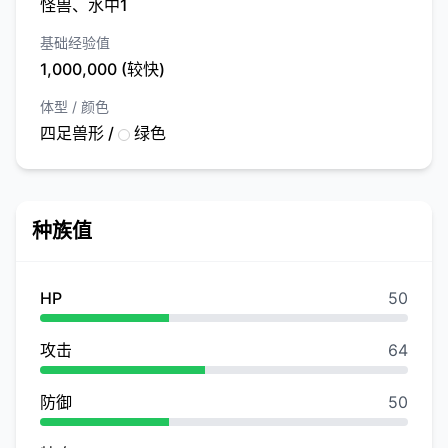
怪兽、水中1
基础经验值
1,000,000 (较快)
体型 / 颜色
四足兽形 /
绿色
种族值
HP
50
攻击
64
防御
50