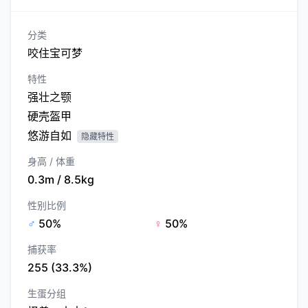
分类
咬住宝可梦
特性
强壮之颚
硬壳盔甲
悠游自如
隐藏特性
身高 / 体重
0.3m / 8.5kg
性别比例
♂
50%
♀
50%
捕获率
255 (33.3%)
生蛋分组