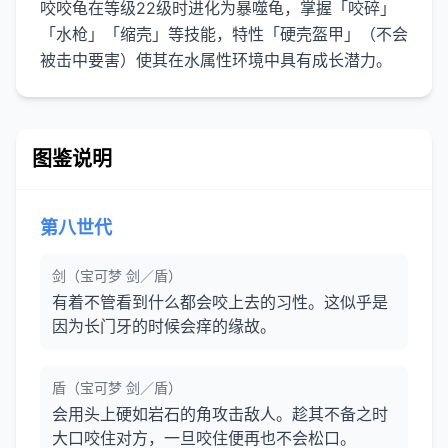
咬咬龟在等级22级时进化为暴噬龟，掌握「咬碎」
「水枪」「缩壳」等技能，特性「硬壳盔甲」（不会
被击中要害）使其在水属性环境中具有成长潜力。
图鉴说明
第八世代
剑（宝可梦 剑／盾）
有着不管看到什么都会咬上去的习性。这似乎是
因为长门牙的时候会痒的缘故。
盾（宝可梦 剑／盾）
会用头上硬如岩石的角攻击敌人。趁其不备之时
大口咬住对方，一旦咬住便再也不会松口。