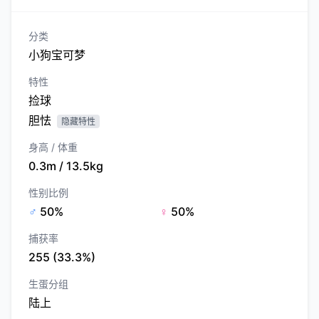
分类
小狗宝可梦
特性
捡球
胆怯
隐藏特性
身高 / 体重
0.3m / 13.5kg
性别比例
♂
50%
♀
50%
捕获率
255 (33.3%)
生蛋分组
陆上