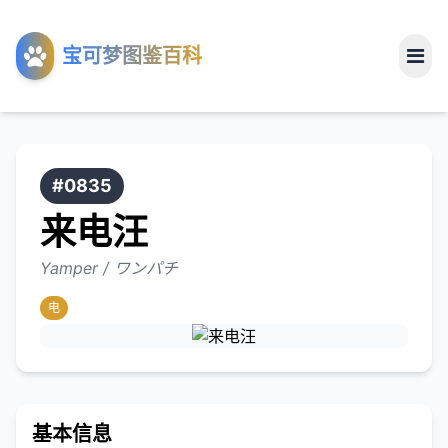
工具
宝可梦图鉴百科
关于
#0835
来电汪
Yamper / ワンパチ
电
基本信息