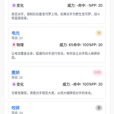
变化
威力: -
命中: -%
PP: 20
放走对手，强制拉后备宝可梦上场。如果对手为野生宝可梦，战斗
将直接结束。
电光
电
等级: 20
物理
威力: 65
命中: 100%
PP: 20
让电流覆盖全身，猛撞向对手进行攻击。有时会让对手陷入麻痹状
态。
撒娇
妖精
等级: 26
变化
威力: -
命中: 100%
PP: 20
可爱地凝视，诱使对手疏忽大意，从而大幅降低对手的攻击。
咬碎
恶
等级: 30