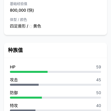
基础经验值
800,000 (快)
体型 / 颜色
四足兽形 /
黄色
种族值
HP
59
攻击
45
防御
50
特攻
40