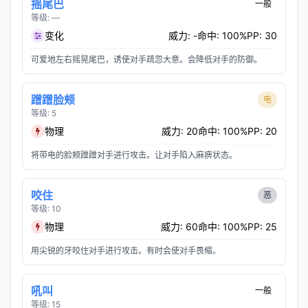
摇尾巴
一般
等级: —
变化
威力: -
命中: 100%
PP: 30
可爱地左右摇晃尾巴，诱使对手疏忽大意。会降低对手的防御。
蹭蹭脸颊
电
等级: 5
物理
威力: 20
命中: 100%
PP: 20
将带电的脸颊蹭蹭对手进行攻击。让对手陷入麻痹状态。
咬住
恶
等级: 10
物理
威力: 60
命中: 100%
PP: 25
用尖锐的牙咬住对手进行攻击。有时会使对手畏缩。
吼叫
一般
等级: 15