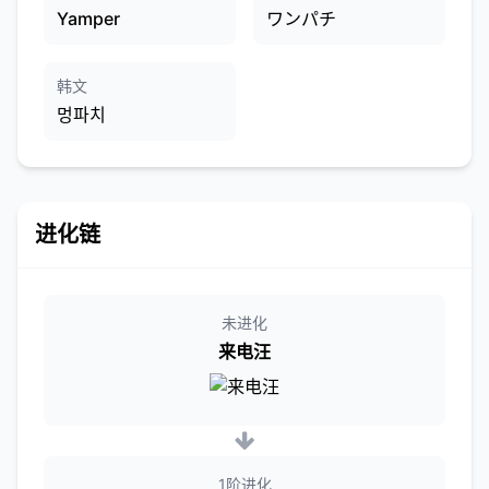
Yamper
ワンパチ
韩文
멍파치
进化链
未进化
来电汪
1阶进化