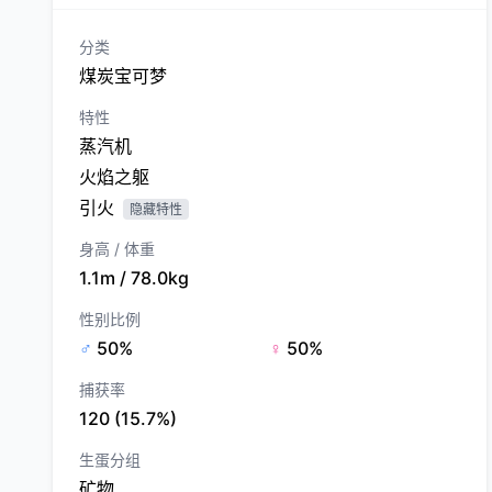
分类
煤炭宝可梦
特性
蒸汽机
火焰之躯
引火
隐藏特性
身高 / 体重
1.1m / 78.0kg
性别比例
♂
50%
♀
50%
捕获率
120 (15.7%)
生蛋分组
矿物