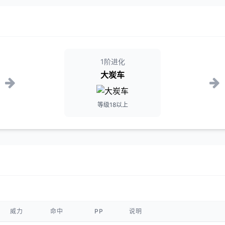
1阶进化
大炭车
等级18以上
威力
命中
PP
说明