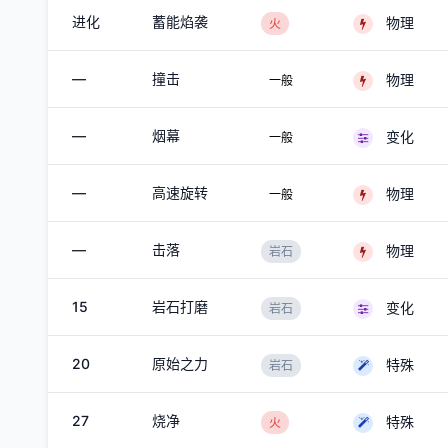
进化
蓄能焰袭
物理
火
—
撞击
物理
一般
—
烟幕
变化
一般
—
高速旋转
物理
一般
—
击落
物理
岩石
15
岩石打磨
变化
岩石
20
原始之力
特殊
岩石
27
烧净
特殊
火