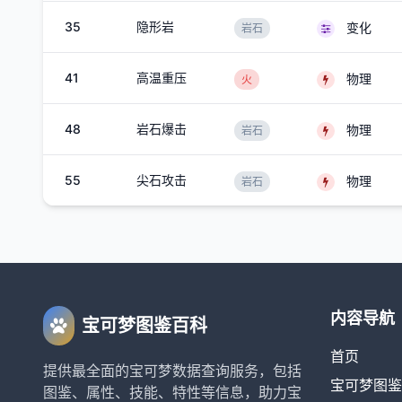
35
隐形岩
变化
岩石
41
高温重压
物理
火
48
岩石爆击
物理
岩石
55
尖石攻击
物理
岩石
内容导航
宝可梦图鉴百科
首页
提供最全面的宝可梦数据查询服务，包括
宝可梦图鉴
图鉴、属性、技能、特性等信息，助力宝