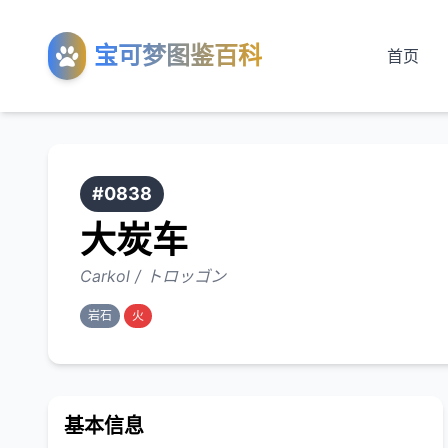
宝可梦图鉴百科
首页
#0838
大炭车
Carkol / トロッゴン
岩石
火
基本信息