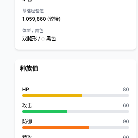
基础经验值
1,059,860 (较慢)
体型 / 颜色
双腿形 /
黑色
种族值
HP
80
攻击
60
防御
90
特攻
60