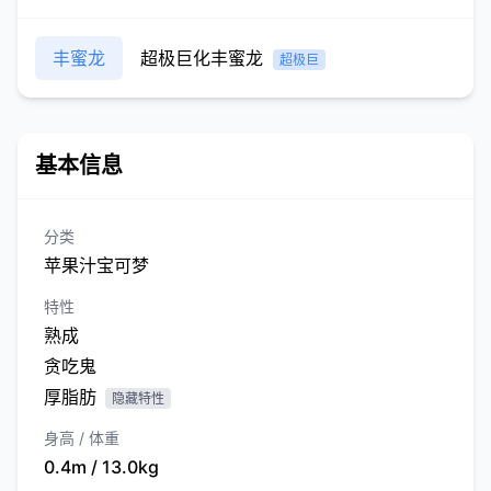
丰蜜龙
超极巨化丰蜜龙
超极巨
基本信息
分类
苹果汁宝可梦
特性
熟成
贪吃鬼
厚脂肪
隐藏特性
身高 / 体重
0.4m / 13.0kg