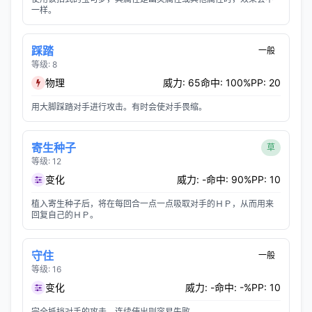
一样。
踩踏
一般
等级: 8
物理
威力: 65
命中: 100%
PP: 20
用大脚踩踏对手进行攻击。有时会使对手畏缩。
寄生种子
草
等级: 12
变化
威力: -
命中: 90%
PP: 10
植入寄生种子后，将在每回合一点一点吸取对手的ＨＰ，从而用来
回复自己的ＨＰ。
守住
一般
等级: 16
变化
威力: -
命中: -%
PP: 10
完全抵挡对手的攻击。连续使出则容易失败。