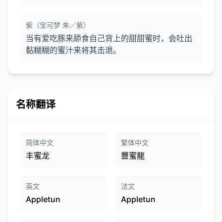
紫（宝可梦 朱／紫）
当有爱吃豚来舔食自己背上的甜甜蜜时，会吐出
黏糊糊的蜜汁来将其击退。
名称翻译
简体中文
繁体中文
丰蜜龙
豐蜜龍
英文
法文
Appletun
Appletun