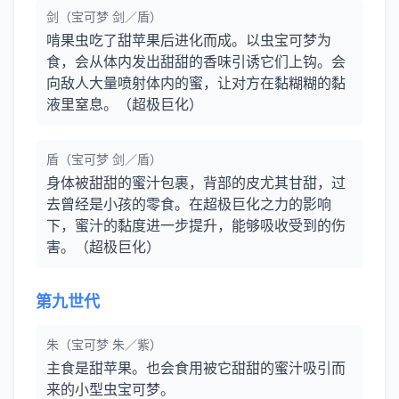
剑（宝可梦 剑／盾）
啃果虫吃了甜苹果后进化而成。以虫宝可梦为
食，会从体内发出甜甜的香味引诱它们上钩。会
向敌人大量喷射体内的蜜，让对方在黏糊糊的黏
液里窒息。（超极巨化）
盾（宝可梦 剑／盾）
身体被甜甜的蜜汁包裹，背部的皮尤其甘甜，过
去曾经是小孩的零食。在超极巨化之力的影响
下，蜜汁的黏度进一步提升，能够吸收受到的伤
害。（超极巨化）
第九世代
朱（宝可梦 朱／紫）
主食是甜苹果。也会食用被它甜甜的蜜汁吸引而
来的小型虫宝可梦。