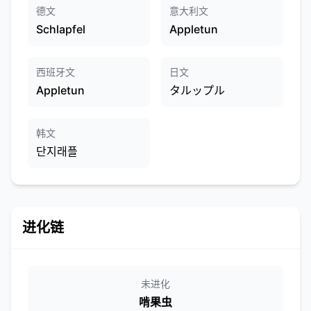
德文
意大利文
Schlapfel
Appletun
西班牙文
日文
Appletun
タルップル
韩文
단지래플
进化链
未进化
啃果虫