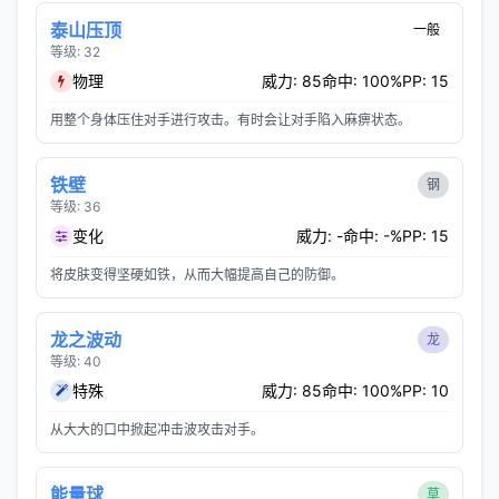
泰山压顶
一般
等级: 32
物理
威力: 85
命中: 100%
PP: 15
用整个身体压住对手进行攻击。有时会让对手陷入麻痹状态。
铁壁
钢
等级: 36
变化
威力: -
命中: -%
PP: 15
将皮肤变得坚硬如铁，从而大幅提高自己的防御。
龙之波动
龙
等级: 40
特殊
威力: 85
命中: 100%
PP: 10
从大大的口中掀起冲击波攻击对手。
能量球
草