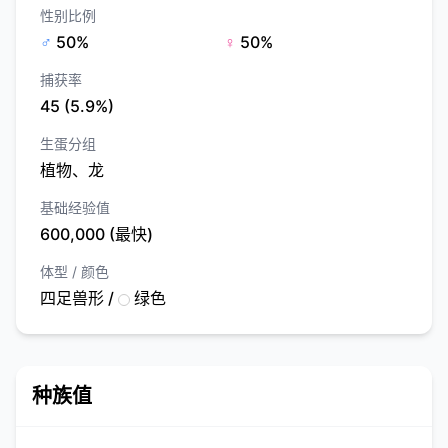
性别比例
♂
50%
♀
50%
捕获率
45 (5.9%)
生蛋分组
植物、龙
基础经验值
600,000 (最快)
体型 / 颜色
四足兽形 /
绿色
种族值