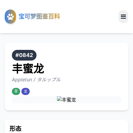
工具
宝可梦图鉴百科
关于
#0842
丰蜜龙
Appletun / タルップル
草
龙
形态