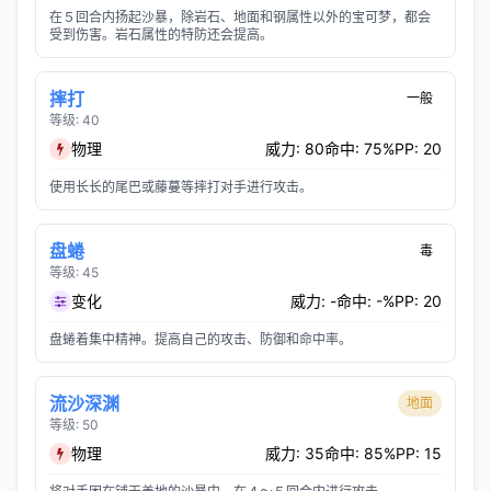
在５回合内扬起沙暴，除岩石、地面和钢属性以外的宝可梦，都会
受到伤害。岩石属性的特防还会提高。
摔打
一般
等级: 40
物理
威力: 80
命中: 75%
PP: 20
使用长长的尾巴或藤蔓等摔打对手进行攻击。
盘蜷
毒
等级: 45
变化
威力: -
命中: -%
PP: 20
盘蜷着集中精神。提高自己的攻击、防御和命中率。
流沙深渊
地面
等级: 50
物理
威力: 35
命中: 85%
PP: 15