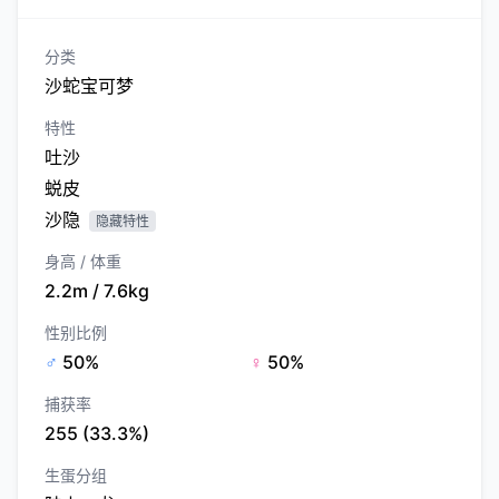
分类
沙蛇宝可梦
特性
吐沙
蜕皮
沙隐
隐藏特性
身高 / 体重
2.2m / 7.6kg
性别比例
♂
50%
♀
50%
捕获率
255 (33.3%)
生蛋分组