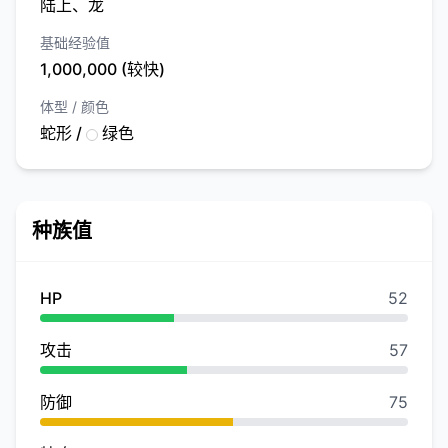
陆上、龙
基础经验值
1,000,000 (较快)
体型 / 颜色
蛇形 /
绿色
种族值
HP
52
攻击
57
防御
75