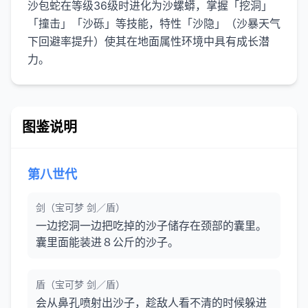
沙包蛇在等级36级时进化为沙螺蟒，掌握「挖洞」
「撞击」「沙砾」等技能，特性「沙隐」（沙暴天气
下回避率提升）使其在地面属性环境中具有成长潜
力。
图鉴说明
第八世代
剑（宝可梦 剑／盾）
一边挖洞一边把吃掉的沙子储存在颈部的囊里。
囊里面能装进８公斤的沙子。
盾（宝可梦 剑／盾）
会从鼻孔喷射出沙子，趁敌人看不清的时候躲进