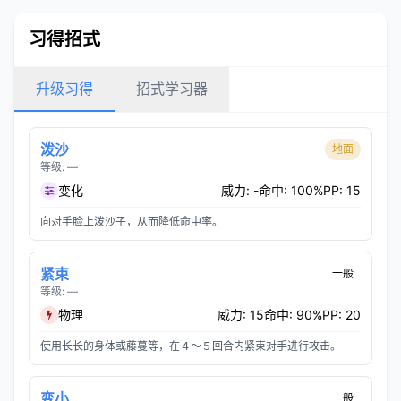
习得招式
升级习得
招式学习器
泼沙
地面
等级: —
变化
威力: -
命中: 100%
PP: 15
向对手脸上泼沙子，从而降低命中率。
紧束
一般
等级: —
物理
威力: 15
命中: 90%
PP: 20
使用长长的身体或藤蔓等，在４～５回合内紧束对手进行攻击。
变小
一般