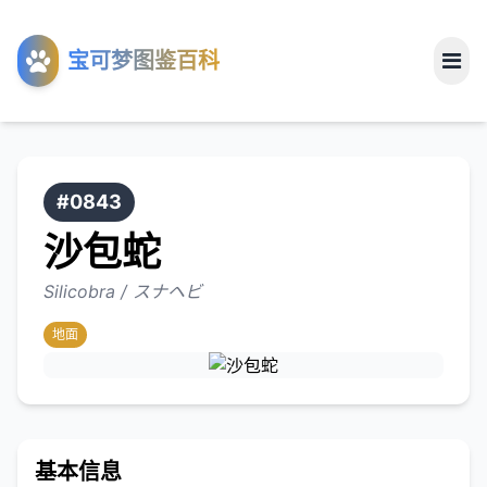
工具
宝可梦图鉴百科
关于
#0843
沙包蛇
Silicobra / スナヘビ
地面
基本信息