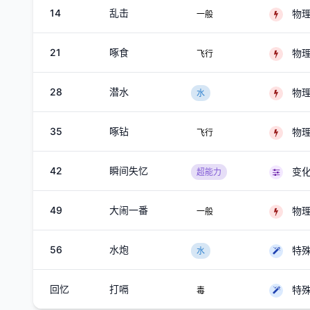
14
乱击
物
一般
21
啄食
物
飞行
28
潜水
物
水
35
啄钻
物
飞行
42
瞬间失忆
变
超能力
49
大闹一番
物
一般
56
水炮
特
水
回忆
打嗝
特
毒