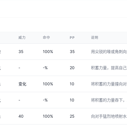
威力
命中
PP
说明
35
100%
35
用尖锐的喙或角刺向
理
-
-%
20
积蓄力量，提高自己
化
变化
100%
10
将积蓄的力量撞向对
殊
-
-%
10
将积蓄的力量吞下，
化
40
100%
25
向对手猛烈地喷射水
殊