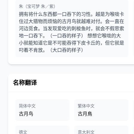
朱（宝可梦 朱／紫）
拥有将什么东西都一口吞下的习性。越是为喉咙卡
住过大猎物而烦恼的古月鸟就越难对付。会一直在
河边觅食。当发现爱吃的刺梭鱼时，就会不假思索
地一口吞下。（一口吞的样子） 想想它喉咙的大
小就能知道它是不可能吞得下皮卡丘的，但它就是
叼着不肯放。（大口吞的样子）
名称翻译
简体中文
繁体中文
古月鸟
古月鳥
德文
意大利文