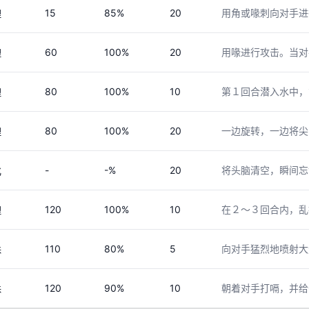
15
85%
20
用角或喙刺向对手进
理
60
100%
20
用喙进行攻击。当对
理
80
100%
10
第１回合潜入水中，
理
80
100%
20
一边旋转，一边将尖
理
-
-%
20
将头脑清空，瞬间忘
化
120
100%
10
在２～３回合内，乱
理
110
80%
5
向对手猛烈地喷射大
殊
120
90%
10
朝着对手打嗝，并给
殊