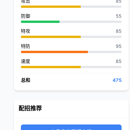
攻击
85
防御
55
特攻
85
特防
95
速度
85
总和
475
配招推荐