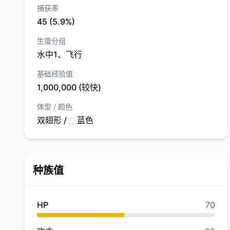
捕获率
45 (5.9%)
生蛋分组
水中1、飞行
基础经验值
1,000,000 (较快)
体型 / 颜色
双翅形 /
蓝色
种族值
HP
70