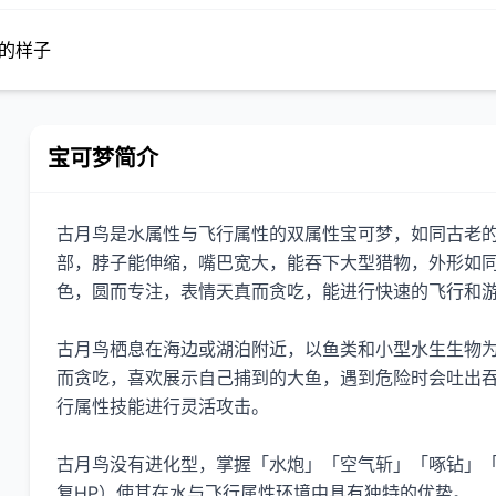
吞的样子
宝可梦简介
古月鸟是水属性与飞行属性的双属性宝可梦，如同古老的
部，脖子能伸缩，嘴巴宽大，能吞下大型猎物，外形如
色，圆而专注，表情天真而贪吃，能进行快速的飞行和
古月鸟栖息在海边或湖泊附近，以鱼类和小型水生生物
而贪吃，喜欢展示自己捕到的大鱼，遇到危险时会吐出
行属性技能进行灵活攻击。
古月鸟没有进化型，掌握「水炮」「空气斩」「啄钻」
复HP）使其在水与飞行属性环境中具有独特的优势。