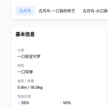
古月鸟
古月鸟-一口吞的样子
古月鸟-大口
基本信息
分类
一口吞宝可梦
特性
一口导弹
身高 / 体重
0.8m / 18.0kg
性别比例
♂
50%
♀
50%