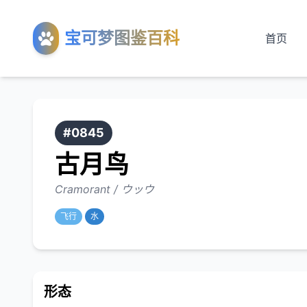
宝可梦图鉴百科
首页
#0845
古月鸟
Cramorant / ウッウ
飞行
水
形态