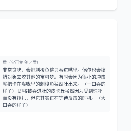
盾（宝可梦 剑／盾）
非常贪吃，会把刺梭鱼整只吞进嘴里。偶尔也会搞
错对象去咬其他的宝可梦。有时会因为很小的冲击
就把卡在喉咙里的刺梭鱼猛然吐出来。（一口吞的
样子） 即将被吞进肚的皮卡丘虽然因为受到惊吓
而没有挣扎，但它其实正在等待反击的时机。（大
口吞的样子）