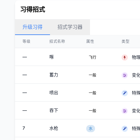
习得招式
升级习得
招式学习器
等级
招式名称
属性
类型
—
啄
物
飞行
—
蓄力
变
一般
—
喷出
特
一般
—
吞下
变
一般
7
水枪
特
水