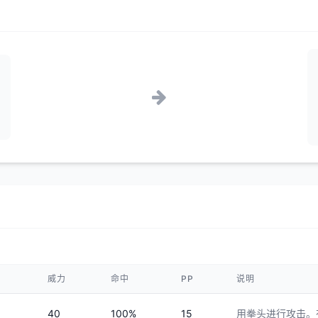
威力
命中
PP
说明
40
100%
15
用拳头进行攻击。