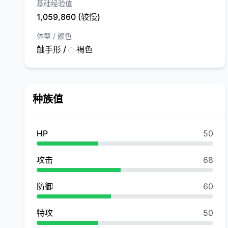
基础经验值
1,059,860 (较慢)
体型 / 颜色
触手形 /
褐色
种族值
HP
50
攻击
68
防御
60
特攻
50