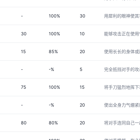
-
100%
30
用犀利的眼神使其
30
100%
10
能够攻击正在使用
15
85%
20
使用长长的身体或
-
-%
5
完全抵挡对手的攻
75
100%
15
将手刀猛烈地挥下
-
-%
20
使出全身力气绷紧
80
80%
20
将对手连同自己一