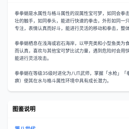
拳拳蛸是水属性与格斗属性的双属性宝可梦，如同会拳击
壮的触手，如同拳头，能进行快速的拳击，外形如同一
专注，表情认真而好斗，能进行灵活的移动和拳击，整
拳拳蛸栖息在浅海或岩石海岸，以甲壳类和小型鱼类为
而认真，喜欢与其他宝可梦比试力量，遇到危险时会用
能进行灵活攻击。
拳拳蛸在等级35级时进化为八爪武师，掌握「水枪」「
痹）使其在水与格斗属性环境中具有成长潜力。
图鉴说明
第八世代