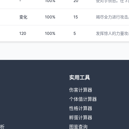
-
100%
20
使对手愤怒。在３
变化
100%
15
竭尽全力进行攻击
120
100%
5
发挥惊人的力量攻
实用工具
伤害计算器
个体值计算器
性格计算器
孵蛋计算器
析
图鉴查询