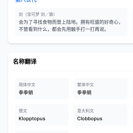
剑（宝可梦 剑／盾）
会为了寻找食物而登上陆地。拥有旺盛的好奇心，
不管看到什么，都会先用触手打一打再说。
名称翻译
简体中文
繁体中文
拳拳蛸
拳拳蛸
德文
意大利文
Klopptopus
Clobbopus