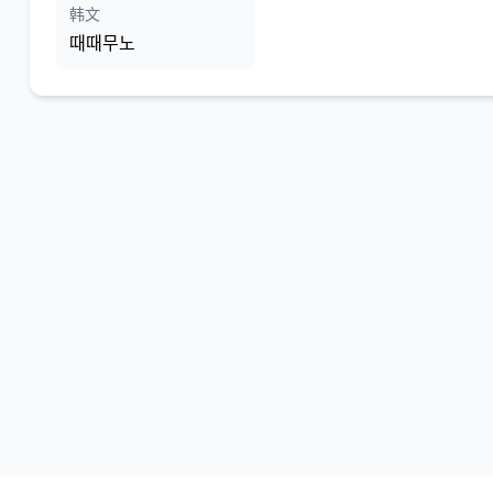
韩文
때때무노