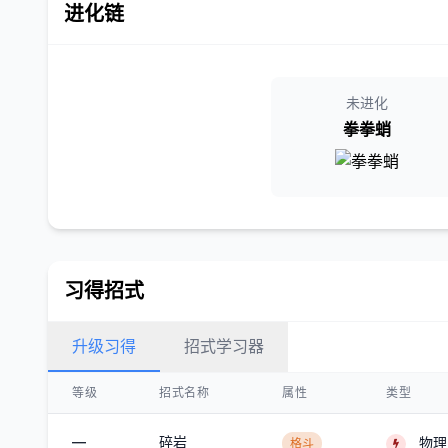
进化链
未进化
拳拳蛸
习得招式
升级习得
招式学习器
等级
招式名称
属性
类型
—
碎岩
物理
格斗