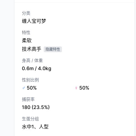
分类
缠人宝可梦
特性
柔软
技术高手
隐藏特性
身高 / 体重
0.6m / 4.0kg
性别比例
♂
50%
♀
50%
捕获率
180 (23.5%)
生蛋分组
水中1、人型