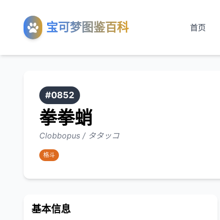
宝可梦图鉴百科
首页
#0852
拳拳蛸
Clobbopus / タタッコ
格斗
基本信息