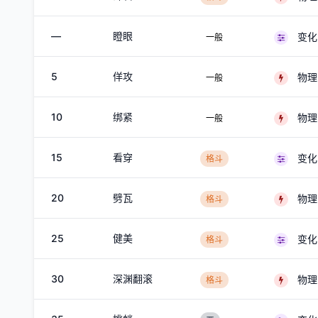
—
瞪眼
变化
一般
5
佯攻
物理
一般
10
绑紧
物理
一般
15
看穿
变化
格斗
20
劈瓦
物理
格斗
25
健美
变化
格斗
30
深渊翻滚
物理
格斗