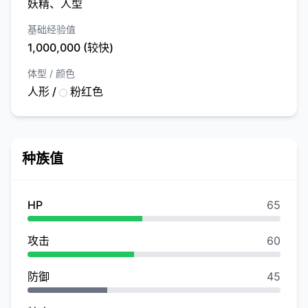
妖精、人型
基础经验值
1,000,000 (较快)
体型 / 颜色
人形 /
粉红色
种族值
HP
65
攻击
60
防御
45