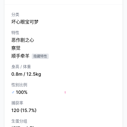
分类
坏心眼宝可梦
特性
恶作剧之心
察觉
顺手牵羊
隐藏特性
身高 / 体重
0.8m / 12.5kg
性别比例
♂
100%
♀
捕获率
120 (15.7%)
生蛋分组