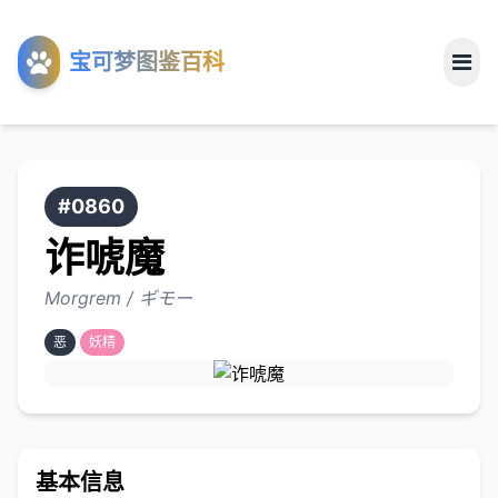
工具
宝可梦图鉴百科
关于
#0860
诈唬魔
Morgrem / ギモー
恶
妖精
基本信息