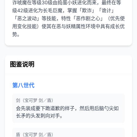
诈唬魔在等级30级由捣蛋小妖进化而来，最终在等
级42级进化为长毛巨魔，掌握「欺诈」「诡计」
「恶之波动」等技能，特性「恶作剧之心」（优先使
用变化技能）使其在恶与妖精属性环境中具有成长优
势。
图鉴说明
第八世代
剑（宝可梦 剑／盾）
会先装成要下跪道歉的样子，然后用后脑勺尖如
长矛的头发刺向对手。
盾（宝可梦 剑／盾）