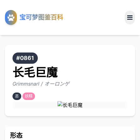
工具
宝可梦图鉴百科
关于
#0861
长毛巨魔
Grimmsnarl / オーロンゲ
恶
妖精
形态