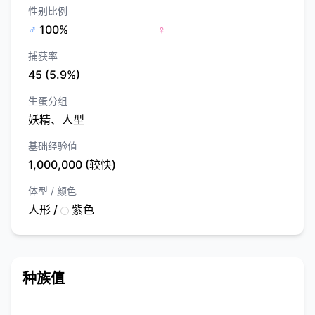
性别比例
♂
100%
♀
捕获率
45 (5.9%)
生蛋分组
妖精、人型
基础经验值
1,000,000 (较快)
体型 / 颜色
人形 /
紫色
种族值