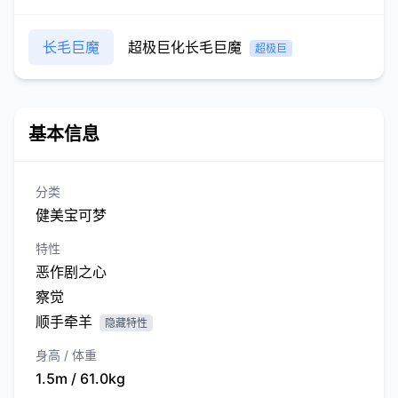
长毛巨魔
超极巨化长毛巨魔
超极巨
基本信息
分类
健美宝可梦
特性
恶作剧之心
察觉
顺手牵羊
隐藏特性
身高 / 体重
1.5m / 61.0kg