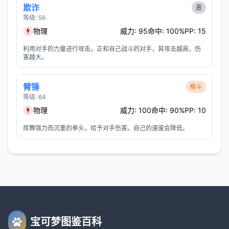
欺诈
恶
等级: 56
物理
威力: 95
命中: 100%
PP: 15
利用对手的力量进行攻击。正和自己战斗的对手，其攻击越高，伤
害越大。
臂锤
格斗
等级: 64
物理
威力: 100
命中: 90%
PP: 10
挥舞强力而沉重的拳头，给予对手伤害。自己的速度会降低。
宝可梦图鉴百科