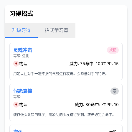
习得招式
升级习得
招式学习器
灵魂冲击
妖精
等级: 进化
物理
威力: 75
命中: 100%
PP: 15
用足以让对手一蹶不振的气势进行攻击。会降低对手的特攻。
假跪真撞
恶
等级: —
物理
威力: 80
命中: -%
PP: 10
装作低头认错的样子，用凌乱的头发进行突刺。攻击必定会命中。
一般