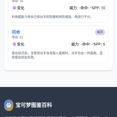
等级: 56
变化
威力: -
命中: -%
PP: 10
利用超能力将自己和对手的防御和特防相加，再进行平分。
同命
幽灵
等级: 62
变化
威力: -
命中: -%
PP: 5
使出招式后，当受到对手攻击陷入昏厥时，对手也会一同昏厥。连
续使出则会失败。
宝可梦图鉴百科