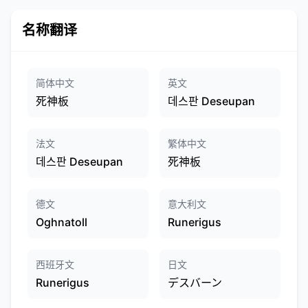
名称翻译
简体中文
英文
死神板
데스판 Deseupan
法文
繁体中文
데스판 Deseupan
死神板
德文
意大利文
Oghnatoll
Runerigus
西班牙文
日文
Runerigus
デスバーン