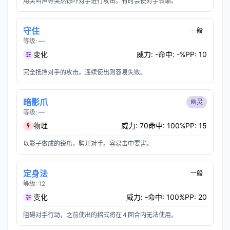
用尖叫声等突然惊吓对手进行攻击。有时会使对手畏缩。
守住
一般
等级: —
变化
威力: -
命中: -%
PP: 10
完全抵挡对手的攻击。连续使出则容易失败。
暗影爪
幽灵
等级: —
物理
威力: 70
命中: 100%
PP: 15
以影子做成的锐爪，劈开对手。容易击中要害。
定身法
一般
等级: 12
变化
威力: -
命中: 100%
PP: 20
阻碍对手行动，之前使出的招式将在４回合内无法使用。