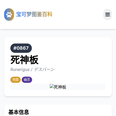
工具
宝可梦图鉴百科
关于
#0867
死神板
Runerigus / デスバーン
地面
幽灵
基本信息