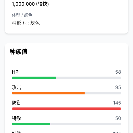
1,000,000 (较快)
体型 / 颜色
柱形 /
灰色
种族值
HP
58
攻击
95
防御
145
特攻
50