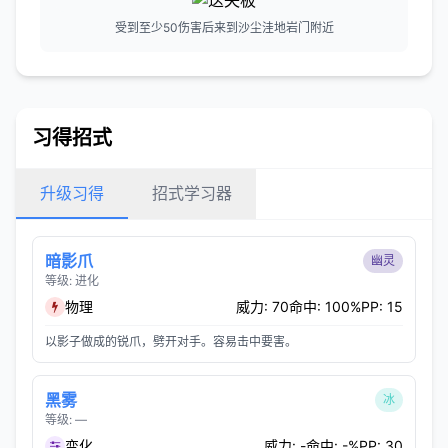
受到至少50伤害后来到沙尘洼地岩门附近
习得招式
升级习得
招式学习器
暗影爪
幽灵
等级: 进化
物理
威力: 70
命中: 100%
PP: 15
以影子做成的锐爪，劈开对手。容易击中要害。
黑雾
冰
等级: —
变化
威力: -
命中: -%
PP: 30