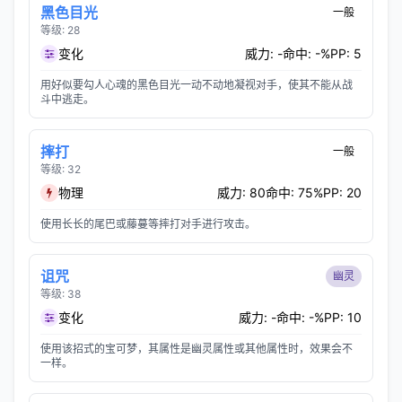
黑色目光
一般
等级: 28
变化
威力: -
命中: -%
PP: 5
用好似要勾人心魂的黑色目光一动不动地凝视对手，使其不能从战
斗中逃走。
摔打
一般
等级: 32
物理
威力: 80
命中: 75%
PP: 20
使用长长的尾巴或藤蔓等摔打对手进行攻击。
诅咒
幽灵
等级: 38
变化
威力: -
命中: -%
PP: 10
使用该招式的宝可梦，其属性是幽灵属性或其他属性时，效果会不
一样。