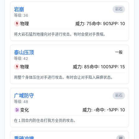
岩崩
岩石
等级: 36
物理
威力: 75
命中: 90%
PP: 10
将大岩石猛烈地撞向对手进行攻击。有时会使对手畏缩。
泰山压顶
一般
等级: 42
物理
威力: 85
命中: 100%
PP: 15
用整个身体压住对手进行攻击。有时会让对手陷入麻痹状态。
广域防守
岩石
等级: 48
变化
威力: -
命中: -%
PP: 10
在１回合内防住击打我方全员的攻击。
重磅冲撞
钢