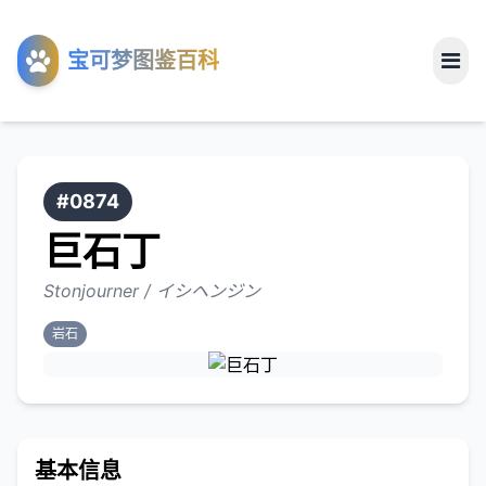
工具
宝可梦图鉴百科
关于
#0874
巨石丁
Stonjourner / イシヘンジン
岩石
基本信息