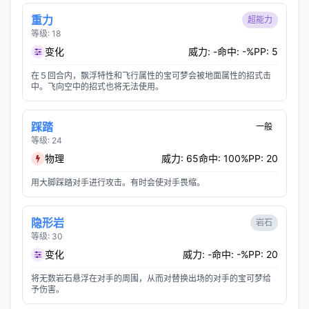
重力
超能力
等级: 18
变化
威力: -
命中: -%
PP: 5
在５回合内，飘浮特性和飞行属性的宝可梦会被地面属性的招式击
中。飞向空中的招式也将无法使用。
踩踏
一般
等级: 24
物理
威力: 65
命中: 100%
PP: 20
用大脚踩踏对手进行攻击。有时会使对手畏缩。
隐形岩
岩石
等级: 30
变化
威力: -
命中: -%
PP: 20
将无数岩石悬浮在对手的周围，从而对替换出场的对手的宝可梦给
予伤害。