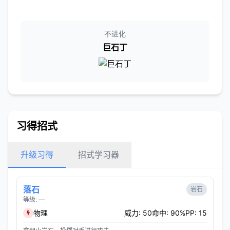
不进化
巨石丁
习得招式
升级习得
招式学习器
落石
岩石
等级: —
物理
威力: 50
命中: 90%
PP: 15