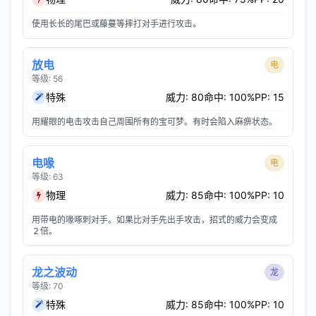
使用长长的尾巴或藤蔓等摔打对手进行攻击。
放电
电
等级: 56
特殊
威力: 80
命中: 100%
PP: 15
用耀眼的电击攻击自己周围所有的宝可梦。有时会陷入麻痹状态。
电喙
电
等级: 63
物理
威力: 85
命中: 100%
PP: 10
用带电的喙啄刺对手。如果比对手先出手攻击，招式的威力会变成
２倍。
龙之波动
龙
等级: 70
特殊
威力: 85
命中: 100%
PP: 10