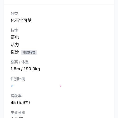
分类
化石宝可梦
特性
蓄电
活力
拨沙
隐藏特性
身高 / 体重
1.8m / 190.0kg
性别比例
♂
♀
捕获率
45 (5.9%)
生蛋分组