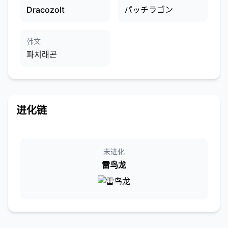
Dracozolt
パッチラゴン
韩文
파치래곤
进化链
未进化
雷鸟龙