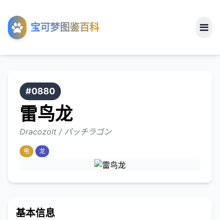
工具
宝可梦图鉴百科
关于
#0880
雷鸟龙
Dracozolt / パッチラゴン
电
龙
基本信息