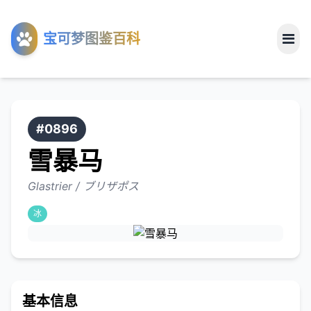
工具
宝可梦图鉴百科
关于
#0896
雪暴马
Glastrier / ブリザポス
冰
基本信息