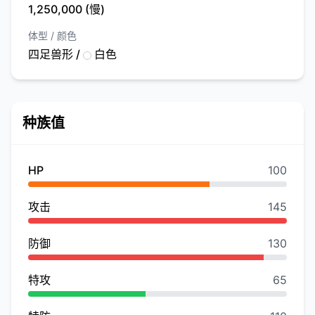
1,250,000 (慢)
体型 / 颜色
四足兽形 /
白色
种族值
HP
100
攻击
145
防御
130
特攻
65