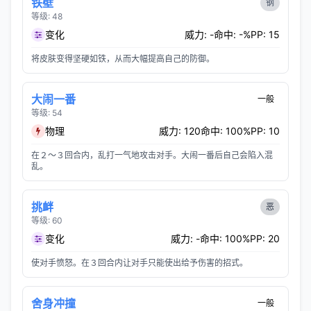
铁壁
钢
等级: 48
变化
威力: -
命中: -%
PP: 15
将皮肤变得坚硬如铁，从而大幅提高自己的防御。
大闹一番
一般
等级: 54
物理
威力: 120
命中: 100%
PP: 10
在２～３回合内，乱打一气地攻击对手。大闹一番后自己会陷入混
乱。
挑衅
恶
等级: 60
变化
威力: -
命中: 100%
PP: 20
使对手愤怒。在３回合内让对手只能使出给予伤害的招式。
舍身冲撞
一般