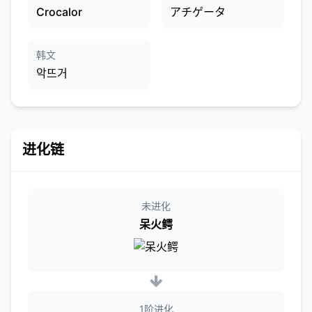
Crocalor
アチゲータ
韩文
악뜨거
进化链
未进化
呆火鳄
1阶进化