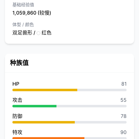
基础经验值
1,059,860 (较慢)
体型 / 颜色
双足兽形 /
红色
种族值
HP
81
攻击
55
防御
78
特攻
90