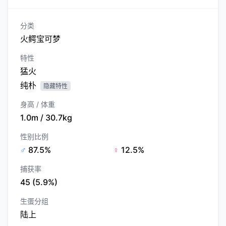
分类
火鳄宝可梦
特性
猛火
纯朴
隐藏特性
身高 / 体重
1.0m / 30.7kg
性别比例
♂
87.5%
♀
12.5%
捕获率
45 (5.9%)
生蛋分组
陆上