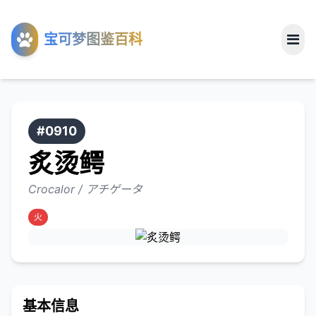
工具
宝可梦图鉴百科
关于
#0910
炙烫鳄
Crocalor / アチゲータ
火
基本信息