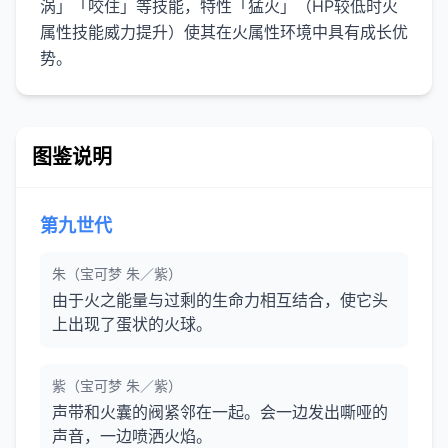
涡」「咬住」等技能，特性「猛火」（HP较低时火
属性技能威力提升）使其在火属性环境中具有成长优
势。
图鉴说明
第九世代
朱（宝可梦 朱／紫）
由于火之能量与过剩的生命力相互结合，使它头
上出现了蛋状的火球。
紫（宝可梦 朱／紫）
声带和火囊的阀紧邻在一起。会一边发出嘶哑的
声音，一边喷洒火焰。