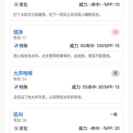
变化
威力: -
命中: -%
PP: 10
打个大哈欠引起睡意。在下一回合让对手陷入睡眠状态。
烧净
火
等级: 17
特殊
威力: 60
命中: 100%
PP: 15
用火焰攻击对手。对手携带树果等时，会烧掉，使其不能使用。
大声咆哮
恶
等级: 24
特殊
威力: 55
命中: 95%
PP: 15
没完没了地大声斥责，从而降低对手的特攻。
吼叫
一般
等级: 28
变化
威力: -
命中: -%
PP: 20