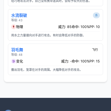
轻巧地攻击对手。自己没有携带道具时，会给予较大的伤害。
水流裂破
水
等级: 43
物理
威力: 85
命中: 100%
PP: 10
用水之力量撞向对手进行攻击。有时会降低对手的防御。
羽毛舞
飞行
等级: 48
变化
威力: -
命中: 100%
PP: 15
撒出羽毛，笼罩在对手的周围。大幅降低对手的攻击。