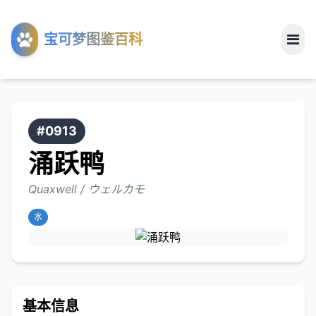
工具
宝可梦图鉴百科
关于
#0913
涌跃鸭
Quaxwell / ウェルカモ
水
基本信息