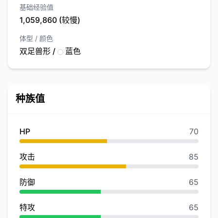
基础经验值
1,059,860 (较慢)
体型 / 颜色
双足兽形 /
蓝色
种族值
HP
70
攻击
85
防御
65
特攻
65