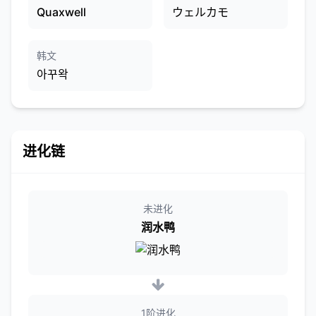
Quaxwell
ウェルカモ
韩文
아꾸왁
进化链
未进化
润水鸭
1阶进化