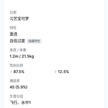
分类
习艺宝可梦
特性
激流
自信过度
隐藏特性
身高 / 体重
1.2m / 21.5kg
性别比例
♂
87.5%
♀
12.5%
捕获率
45 (5.9%)
生蛋分组
飞行、水中1