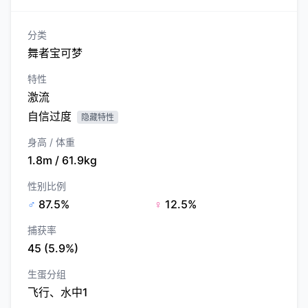
分类
舞者宝可梦
特性
激流
自信过度
隐藏特性
身高 / 体重
1.8m / 61.9kg
性别比例
♂
87.5%
♀
12.5%
捕获率
45 (5.9%)
生蛋分组
飞行、水中1