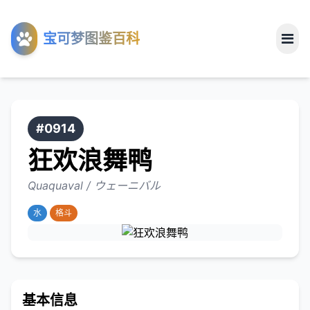
工具
宝可梦图鉴百科
关于
#0914
狂欢浪舞鸭
Quaquaval / ウェーニバル
水
格斗
基本信息