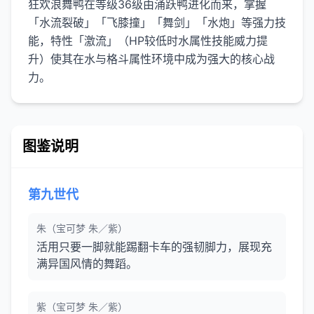
狂欢浪舞鸭在等级36级由涌跃鸭进化而来，掌握
「水流裂破」「飞膝撞」「舞剑」「水炮」等强力技
能，特性「激流」（HP较低时水属性技能威力提
升）使其在水与格斗属性环境中成为强大的核心战
力。
图鉴说明
第九世代
朱（宝可梦 朱／紫）
活用只要一脚就能踢翻卡车的强韧脚力，展现充
满异国风情的舞蹈。
紫（宝可梦 朱／紫）