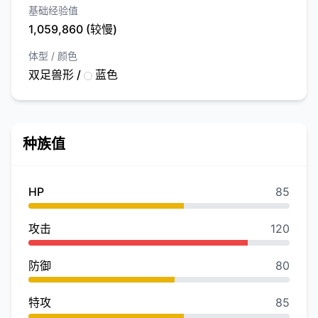
基础经验值
1,059,860 (较慢)
体型 / 颜色
双足兽形 /
蓝色
种族值
HP
85
攻击
120
防御
80
特攻
85