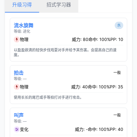
升级习得
招式学习器
流水旋舞
水
等级: 进化
物理
威力: 80
命中: 100%
PP: 10
以盈盈欲滴的轻快步伐戏耍对手并给予其伤害。会提高自己的速
度。
拍击
一般
等级: —
物理
威力: 40
命中: 100%
PP: 35
使用长长的尾巴或手等拍打对手进行攻击。
叫声
一般
等级: —
变化
威力: -
命中: 100%
PP: 40