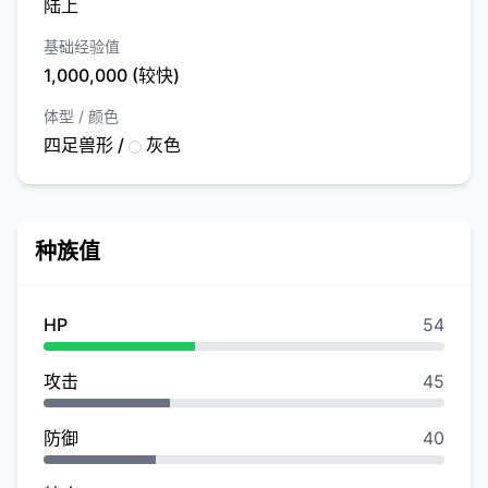
陆上
基础经验值
1,000,000 (较快)
体型 / 颜色
四足兽形 /
灰色
种族值
HP
54
攻击
45
防御
40