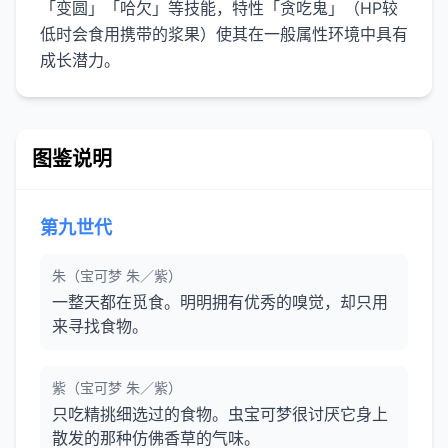
「变圆」「哈欠」等技能，特性「贪吃鬼」（HP较
低时会食用携带的浆果）使其在一般属性环境中具有
成长潜力。
图鉴说明
第九世代
朱（宝可梦 朱／紫）
一整天都在觅食。明明拥有优秀的嗅觉，却只用
来寻找食物。
紫（宝可梦 朱／紫）
只吃精挑细选过的食物。虫宝可梦很讨厌它身上
散发的那种仿佛香草的气味。