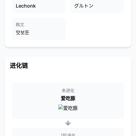
Lechonk
グルトン
韩文
맛보돈
进化链
未进化
爱吃豚
1阶进化