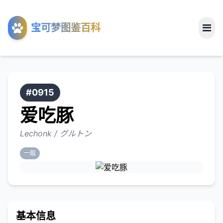
工具
宝可梦图鉴百科
关于
#0915
爱吃豚
Lechonk / グルトン
一般
基本信息