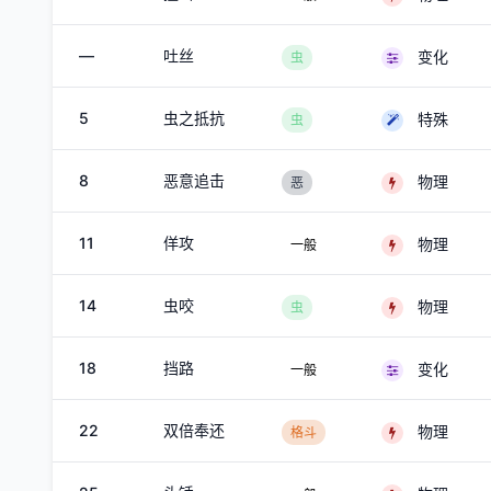
—
吐丝
变化
虫
5
虫之抵抗
特殊
虫
8
恶意追击
物理
恶
11
佯攻
物理
一般
14
虫咬
物理
虫
18
挡路
变化
一般
22
双倍奉还
物理
格斗