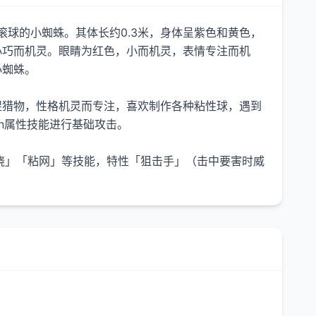
会滚球的小蜘蛛。其体长约0.3米，身体呈紫色和黄色，
小巧而机灵。眼睛为红色，小而机灵，表情专注而机
小蜘蛛。
捉猎物，性格机灵而专注，喜欢制作各种粘性球，遇到
on属性技能进行基础攻击。
绕」「粘网」等技能，特性「狙击手」（击中要害时威