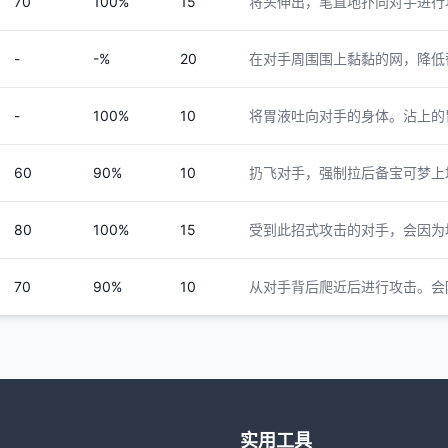
70
100%
15
将头伸出，笔直地扑向对手进行
-
-%
20
在对手周围围上黏黏的网，降低
-
100%
10
将胃液吐向对手的身体。沾上的
60
90%
10
扔飞对手，强制拉后备宝可梦上
80
100%
15
受到此招式攻击的对手，会因为
70
90%
10
从对手背后爬近后进行攻击。会
实用工具