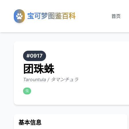
宝可梦图鉴百科
首页
#0917
团珠蛛
Tarountula / タマンチュラ
虫
基本信息