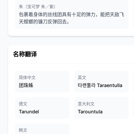
朱（宝可梦 朱／紫）
包裹着身体的丝线团具有十足的弹力，能把天敌飞
天螳螂的镰刀反弹回去。
名称翻译
简体中文
英文
团珠蛛
타랜툴라 Taraentulla
德文
意大利文
Tarundel
Tarountula
韩文