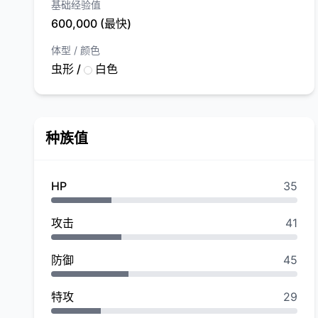
基础经验值
600,000 (最快)
体型 / 颜色
虫形 /
白色
种族值
HP
35
攻击
41
防御
45
特攻
29