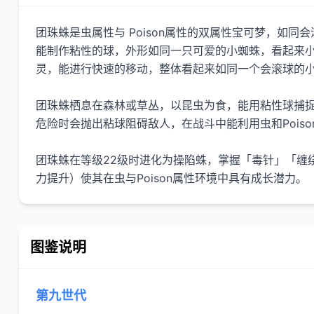
团珠蛛是虫属性与 Poison属性的双属性宝可梦，如同
能制作粘性的球，外形如同一只可爱的小蜘蛛，看起来
灵，能进行快速的移动，整体看起来如同一个会滚球的
团珠蛛栖息在森林或草丛，以昆虫为食，能用粘性球捕
危险时会抛出粘球阻碍敌人，在战斗中能利用虫和Pois
团珠蛛在等级22级时进化为操陷蛛，掌握「毒针」「缠
力提升）使其在虫与Poison属性环境中具有成长潜力。
图鉴说明
第九世代