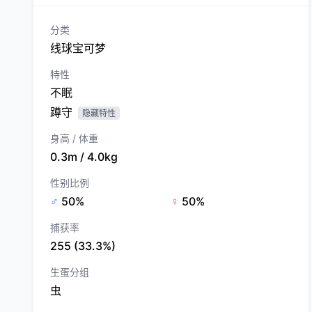
分类
线球宝可梦
特性
不眠
蹲守
隐藏特性
身高 / 体重
0.3m / 4.0kg
性别比例
♂
50%
♀
50%
捕获率
255 (33.3%)
生蛋分组
虫