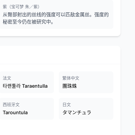
紫（宝可梦 朱／紫）
从臀部射出的丝线的强度可以匹敌金属丝。强度的
秘密至今仍在被研究中。
法文
繁体中文
타랜툴라 Taraentulla
團珠蛛
西班牙文
日文
Tarountula
タマンチュラ