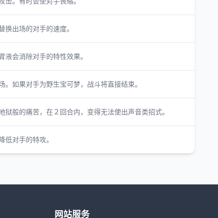
攻击。有时会使对手畏缩。
替换出场的对手的速度。
胃液会消除对手的特性效果。
场。如果对手为野生宝可梦，战斗将直接结束。
地狱般的痛苦，在２回合内，变得无法使出声音类招式。
降低对手的特攻。
网站服务