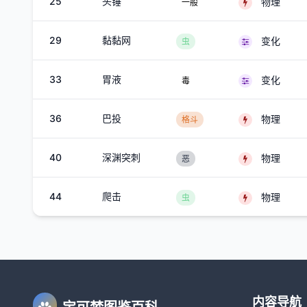
25
头锤
物理
一般
29
黏黏网
变化
虫
33
胃液
变化
毒
36
巴投
物理
格斗
40
深渊突刺
物理
恶
44
爬击
物理
虫
内容导航