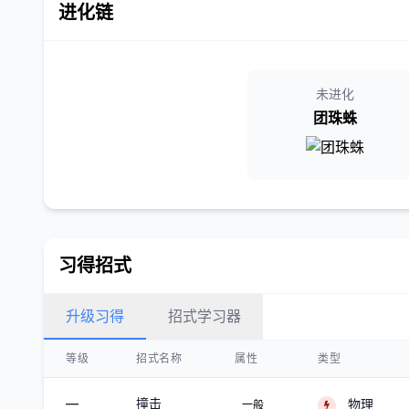
进化链
未进化
团珠蛛
习得招式
升级习得
招式学习器
等级
招式名称
属性
类型
—
撞击
物理
一般