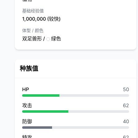
基础经验值
1,000,000 (较快)
体型 / 颜色
双足兽形 /
绿色
种族值
HP
50
攻击
62
防御
40
特攻
62