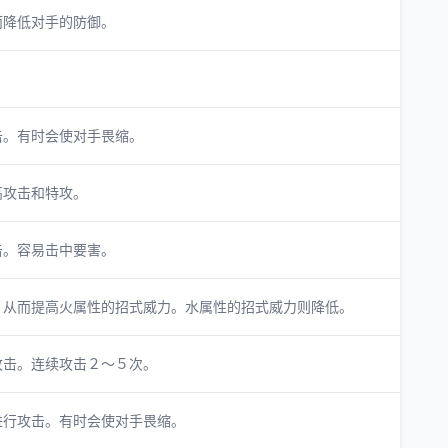
而降低对手的防御。
。
击。有时会使对手畏缩。
高攻击和特攻。
击。容易击中要害。
，从而提高火属性的招式威力。水属性的招式威力则降低。
攻击。连续攻击２～５次。
进行攻击。有时会使对手畏缩。