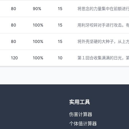
80
90%
15
将思念的力量集中在前额进
80
100%
15
用利牙咬碎对手进行攻击。
80
100%
15
将外壳坚硬的大种子，从上
120
100%
10
第１回合收集满满的日光，
实用工具
伤害计算器
个体值计算器