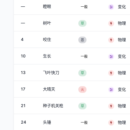
—
瞪眼
变化
一般
—
树叶
物理
草
4
咬住
物理
恶
10
生长
变化
一般
13
飞叶快刀
物理
草
17
大晴天
变化
火
21
种子机关枪
物理
草
24
头锤
物理
一般