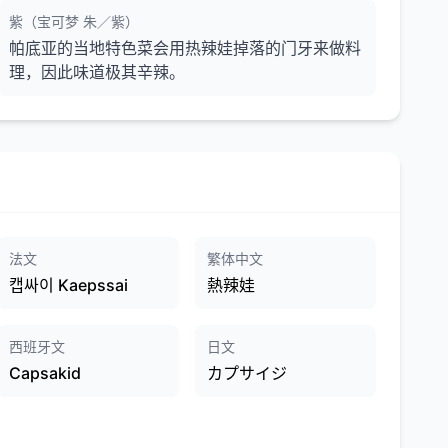
紫（宝可梦 朱／紫）
帕底亚的当地特色菜会用热辣娃掉落的门牙来做料
理，因此味道极其辛辣。
法文
繁体中文
캡싸이 Kaepssai
熱辣娃
西班牙文
日文
Capsakid
カプサイジ