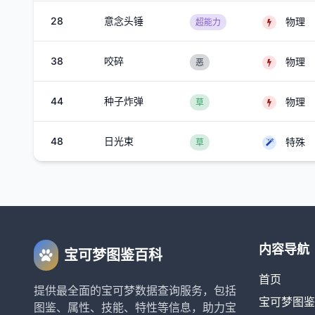
28
意念头锤
物理
超能力
38
咬碎
物理
恶
44
种子炸弹
物理
草
48
日光束
特殊
草
内容导航
宝可梦图鉴百科
首页
提供最全面的宝可梦数据查询服务，包括
宝可梦图鉴
图鉴、属性、技能、特性等信息，助力宝