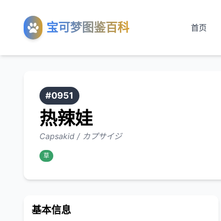
宝可梦图鉴百科
首页
#0951
热辣娃
Capsakid / カプサイジ
草
基本信息