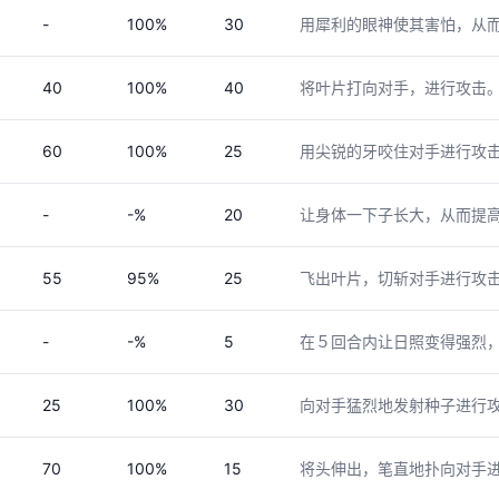
-
100%
30
用犀利的眼神使其害怕，从
40
100%
40
将叶片打向对手，进行攻击
60
100%
25
用尖锐的牙咬住对手进行攻
-
-%
20
让身体一下子长大，从而提
55
95%
25
飞出叶片，切斩对手进行攻
-
-%
5
在５回合内让日照变得强烈
25
100%
30
向对手猛烈地发射种子进行
70
100%
15
将头伸出，笔直地扑向对手