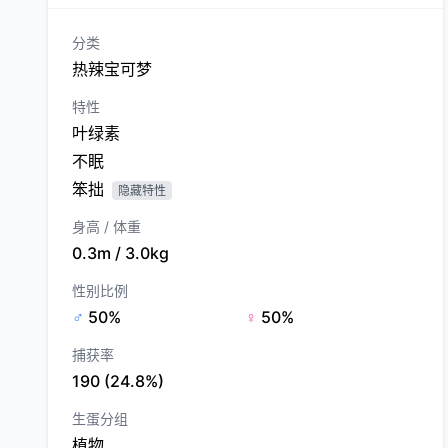
分类
热辣宝可梦
特性
叶绿素
不眠
笨拙
隐藏特性
身高 / 体重
0.3m / 3.0kg
性别比例
♂
50%
♀
50%
捕获率
190 (24.8%)
生蛋分组
植物