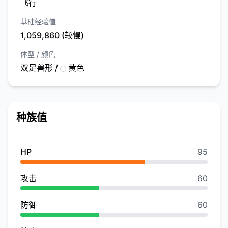
飞行
基础经验值
1,059,860 (较慢)
体型 / 颜色
双足兽形 /
黄色
种族值
HP
95
攻击
60
防御
60