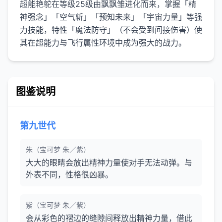
超能艳鸵在等级25级由飘飘雏进化而来，掌握「精
神强念」「空气斩」「预知未来」「宇宙力量」等强
力技能，特性「魔法防守」（不会受到间接伤害）使
其在超能力与飞行属性环境中成为强大的战力。
图鉴说明
第九世代
朱（宝可梦 朱／紫）
大大的眼睛会放出精神力量使对手无法动弹。与
外表不同，性格很凶暴。
紫（宝可梦 朱／紫）
会从彩色的褶边的缝隙间释放出精神力量，借此