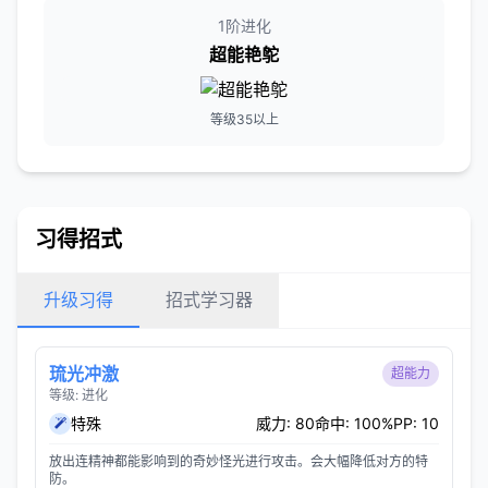
1阶进化
超能艳鸵
等级35以上
习得招式
升级习得
招式学习器
琉光冲激
超能力
等级: 进化
特殊
威力: 80
命中: 100%
PP: 10
放出连精神都能影响到的奇妙怪光进行攻击。会大幅降低对方的特
防。