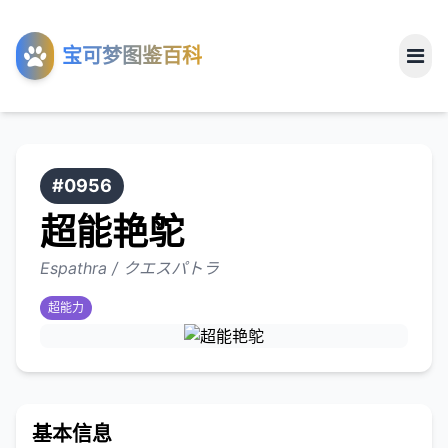
工具
宝可梦图鉴百科
关于
#0956
超能艳鸵
Espathra / クエスパトラ
超能力
基本信息