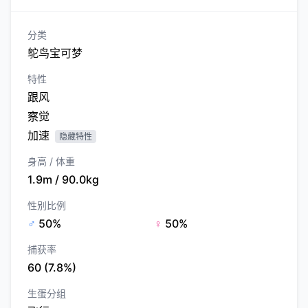
分类
鸵鸟宝可梦
特性
跟风
察觉
加速
隐藏特性
身高 / 体重
1.9m / 90.0kg
性别比例
♂
50%
♀
50%
捕获率
60 (7.8%)
生蛋分组