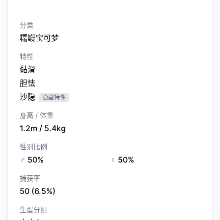
分类
糯鳗宝可梦
特性
黏滑
胆怯
沙隐
隐藏特性
身高 / 体重
1.2m / 5.4kg
性别比例
♂
50%
♀
50%
捕获率
50 (6.5%)
生蛋分组