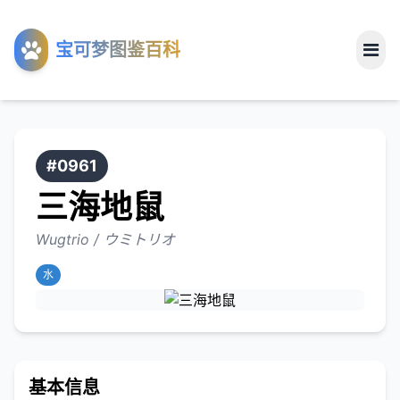
工具
宝可梦图鉴百科
关于
#0961
三海地鼠
Wugtrio / ウミトリオ
水
基本信息