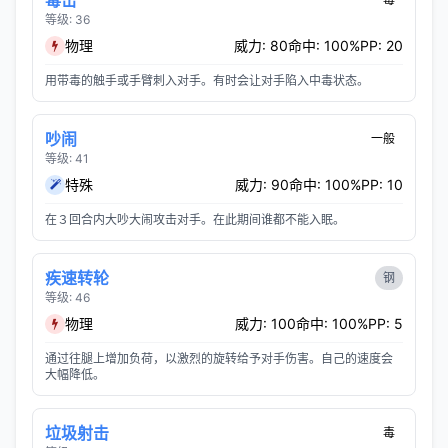
毒击
等级: 36
物理
威力: 80
命中: 100%
PP: 20
用带毒的触手或手臂刺入对手。有时会让对手陷入中毒状态。
吵闹
一般
等级: 41
特殊
威力: 90
命中: 100%
PP: 10
在３回合内大吵大闹攻击对手。在此期间谁都不能入眠。
疾速转轮
钢
等级: 46
物理
威力: 100
命中: 100%
PP: 5
通过往腿上增加负荷，以激烈的旋转给予对手伤害。自己的速度会
大幅降低。
垃圾射击
毒