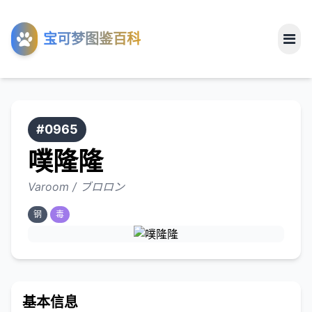
工具
宝可梦图鉴百科
关于
#0965
噗隆隆
Varoom / ブロロン
钢
毒
基本信息