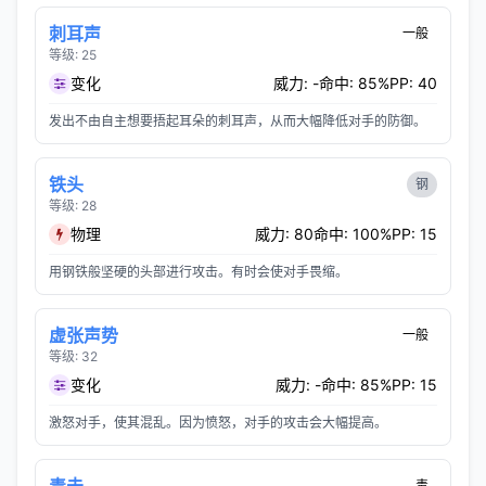
刺耳声
一般
等级: 25
变化
威力: -
命中: 85%
PP: 40
发出不由自主想要捂起耳朵的刺耳声，从而大幅降低对手的防御。
铁头
钢
等级: 28
物理
威力: 80
命中: 100%
PP: 15
用钢铁般坚硬的头部进行攻击。有时会使对手畏缩。
虚张声势
一般
等级: 32
变化
威力: -
命中: 85%
PP: 15
激怒对手，使其混乱。因为愤怒，对手的攻击会大幅提高。
毒