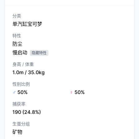
分类
单汽缸宝可梦
特性
防尘
慢启动
隐藏特性
身高 / 体重
1.0m / 35.0kg
性别比例
♂
50%
♀
50%
捕获率
190 (24.8%)
生蛋分组
矿物