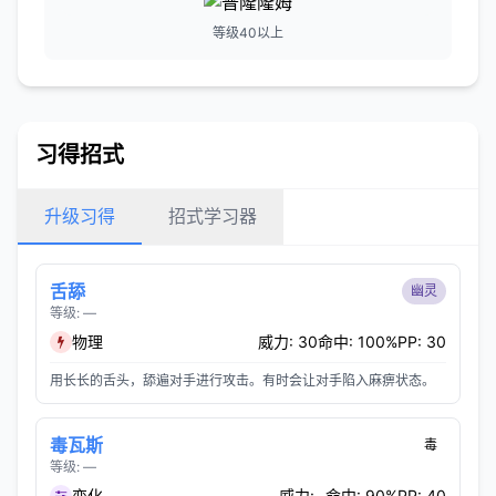
等级40以上
习得招式
升级习得
招式学习器
舌舔
幽灵
等级: —
物理
威力: 30
命中: 100%
PP: 30
用长长的舌头，舔遍对手进行攻击。有时会让对手陷入麻痹状态。
毒瓦斯
毒
等级: —
变化
威力: -
命中: 90%
PP: 40