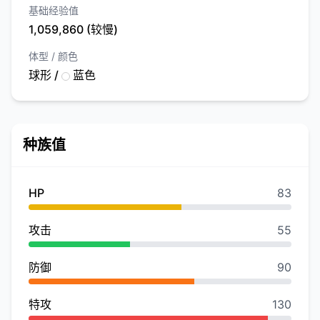
基础经验值
1,059,860 (较慢)
体型 / 颜色
球形 /
蓝色
种族值
HP
83
攻击
55
防御
90
特攻
130