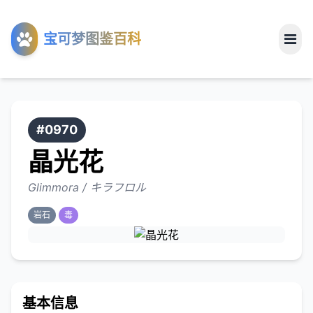
工具
宝可梦图鉴百科
关于
#0970
晶光花
Glimmora / キラフロル
岩石
毒
基本信息