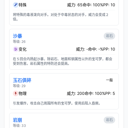
特殊
威力: 65
命中: 100%
PP: 10
将特殊的毒液泼向对手。对处于中毒状态的对手，威力会变成２
倍。
沙暴
岩石
等级: 26
变化
威力: -
命中: -%
PP: 10
在５回合内扬起沙暴，除岩石、地面和钢属性以外的宝可梦，都会
受到伤害。岩石属性的特防还会提高。
玉石俱碎
一般
等级: 29
物理
威力: 200
命中: 100%
PP: 5
引发爆炸，攻击自己周围所有的宝可梦。使用后陷入昏厥。
岩崩
岩石
等级: 33