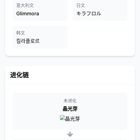
意大利文
日文
Glimmora
キラフロル
韩文
킬라플로르
进化链
未进化
晶光芽