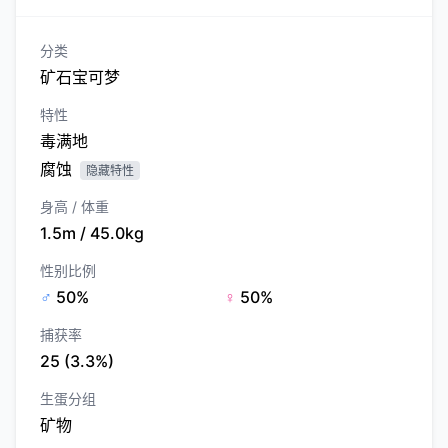
分类
矿石宝可梦
特性
毒满地
腐蚀
隐藏特性
身高 / 体重
1.5m / 45.0kg
性别比例
♂
50%
♀
50%
捕获率
25 (3.3%)
生蛋分组
矿物