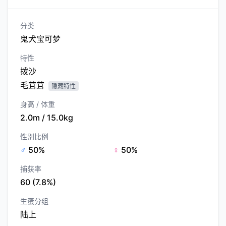
分类
鬼犬宝可梦
特性
拨沙
毛茸茸
隐藏特性
身高 / 体重
2.0m / 15.0kg
性别比例
♂
50%
♀
50%
捕获率
60 (7.8%)
生蛋分组
陆上