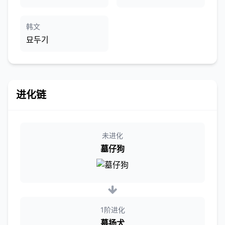
韩文
묘두기
进化链
未进化
墓仔狗
1阶进化
墓扬犬