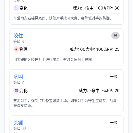
等级: 6
变化
威力: -
命中: 100%
PP: 30
可爱地左右摇晃尾巴，诱使对手疏忽大意。会降低对手的防御。
咬住
恶
等级: 6
物理
威力: 60
命中: 100%
PP: 25
用尖锐的牙咬住对手进行攻击。有时会使对手畏缩。
吼叫
一般
等级: 9
变化
威力: -
命中: -%
PP: 20
放走对手，强制拉后备宝可梦上场。如果对手为野生宝可梦，战斗
将直接结束。
头锤
一般
等级: 12