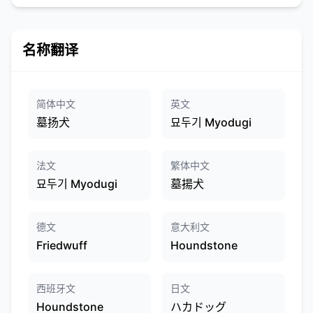
名称翻译
简体中文
英文
墓扬犬
묘두기 Myodugi
法文
繁体中文
묘두기 Myodugi
墓揚犬
德文
意大利文
Friedwuff
Houndstone
西班牙文
日文
Houndstone
ハカドッグ