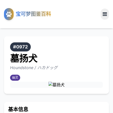
工具
宝可梦图鉴百科
关于
#0972
墓扬犬
Houndstone / ハカドッグ
幽灵
基本信息