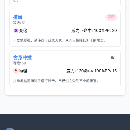
击。
撒娇
妖精
等级: 51
变化
威力: -
命中: 100%
PP: 20
可爱地凝视，诱使对手疏忽大意，从而大幅降低对手的攻击。
舍身冲撞
一般
等级: 58
物理
威力: 120
命中: 100%
PP: 15
拼命地猛撞向对手进行攻击。自己也会受到不小的伤害。