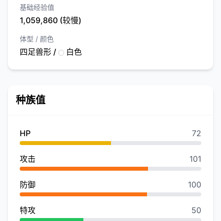
基础经验值
1,059,860 (较慢)
体型 / 颜色
四足兽形 /
白色
种族值
HP
72
攻击
101
防御
100
特攻
50