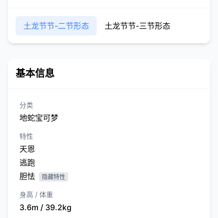
土龙节节-二节形态
土龙节节-三节形态
基本信息
分类
地蛇宝可梦
特性
天恩
逃跑
胆怯
隐藏特性
身高 / 体重
3.6m / 39.2kg