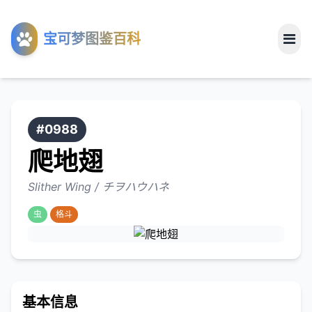
工具
宝可梦图鉴百科
关于
#0988
爬地翅
Slither Wing / チヲハウハネ
虫
格斗
基本信息