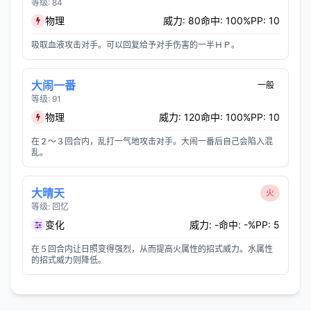
等级: 84
物理
威力: 80
命中: 100%
PP: 10
吸取血液攻击对手。可以回复给予对手伤害的一半ＨＰ。
大闹一番
一般
等级: 91
物理
威力: 120
命中: 100%
PP: 10
在２～３回合内，乱打一气地攻击对手。大闹一番后自己会陷入混
乱。
大晴天
火
等级: 回忆
变化
威力: -
命中: -%
PP: 5
在５回合内让日照变得强烈，从而提高火属性的招式威力。水属性
的招式威力则降低。