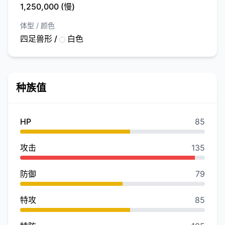
1,250,000 (慢)
体型 / 颜色
四足兽形 /
白色
种族值
HP
85
攻击
135
防御
79
特攻
85